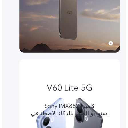
V60 Lite 5G
کامیرا Sony IMX882
استوديو الصور بالذكاء الاصطناعي