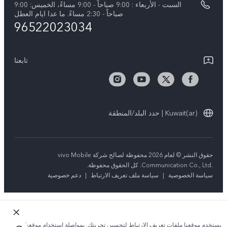
السبت - الأربعاء : 9:00 صباحاً - 9:00 مساءً، الخميس: 9:00
V50 5G
تحديثات النظام
صباحاً - 2:30 مساءً. ما عدا ايام العطل
96522023034
ضمان الشركة المصنعة فيفو
بيان الخصوصية بشأن خدمة العملاء
تابعنا
Kuwait(ar) | حدد البلد/المنطقة
حقوق النشر © لعام 2026 محفوظة لصالح شركة vivo Mobile
Communication Co., Ltd.‎. كل الحقوق محفوظة.
سياسة الخصوصية
|
سياسة ملف تعريف الارتباط
|
دعم خصوصية
يستخدم موقعنا ملفات تعريف الارتباط لتحسين تجربتك. بمواصلة استخدام موقعنا؛