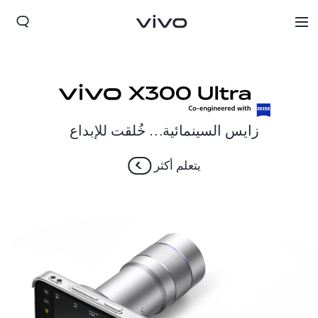
زايس السينمائية… خُلقت للإبداع
يتعلم أكثر
Kuwait(ar) | حدد البلد/المنطقة