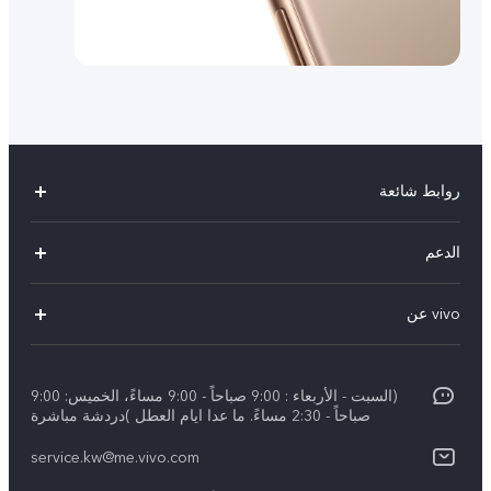
روابط شائعة
X300 Pro (New)
الدعم
X300 (New)
الاسئلة الشائعة
vivo عن
X200 FE (New)
مركز الخدمة
الإشعارات القانونية
Y29s 5G
Funtouch OS
(السبت - الأربعاء : 9:00 صباحاً - 9:00 مساءً، الخميس: 9:00
نبذة عنا
Y39 5G
صباحاً - 2:30 مساءً. ما عدا ايام العطل )دردشة مباشرة
مصادقة IMEI
مركز الخصوصية لدى vivo
service.kw@me.vivo.com
V50 Lite 5G
اسعار قطع الغيار