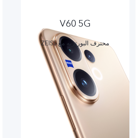
V60 5G
محترف البورتريه مع ZEISS