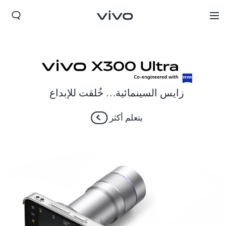
زايس السينمائية… خُلقت للإبداع
يتعلم أكثر
Kuwait(ar) | حدد البلد/المنطقة