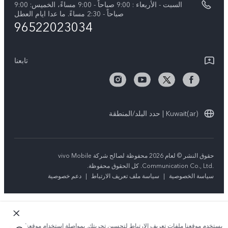
السبت - الأربعاء : 9:00 صباحاً - 9:00 مساءً، الخميس: 9:00
V50 5G
تحديثات النظام
صباحاً - 2:30 مساءً. ما عدا ايام العطل
96522023034
ضمان الشركة المصنعة فيفو
بيان الخصوصية بشأن خدمة العملاء
تابعنا
Kuwait(ar) | حدد البلد/المنطقة
حقوق النشر © لعام 2026 محفوظة لصالح شركة vivo Mobile
Communication Co., Ltd.‎. كل الحقوق محفوظة.
سياسة الخصوصية
|
سياسة ملف تعريف الارتباط
|
دعم خصوصية
يستخدم موقعنا ملفات تعريف الارتباط لتحسين تجربتك. بمواصلة استخدام موقعنا؛