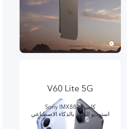
V60 Lite 5G
کامیرا Sony IMX882
استوديو الصور بالذكاء الاصطناعي