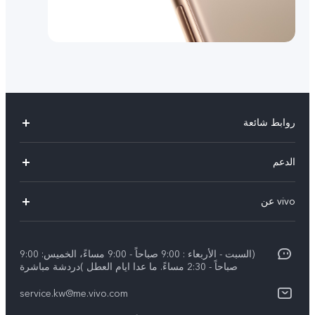
روابط شائعة
X300 Pro (New)
الدعم
X300 (New)
الاسئلة الشائعة
vivo عن
X200 FE (New)
مركز الخدمة
الإشعارات القانونية
Y29s 5G
Funtouch OS
(السبت - الأربعاء : 9:00 صباحاً - 9:00 مساءً، الخميس: 9:00
نبذة عنا
Y39 5G
صباحاً - 2:30 مساءً. ما عدا ايام العطل )دردشة مباشرة
مصادقة IMEI
مركز الخصوصية لدى vivo
service.kw@me.vivo.com
V50 Lite 5G
اسعار قطع الغيار