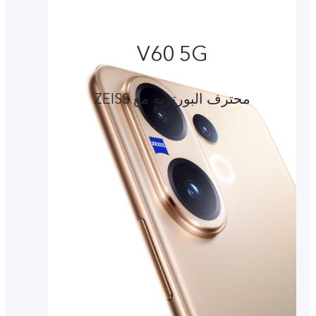
V60 5G
محترف البورتريه مع ZEISS