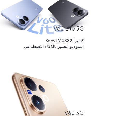
V60 Lite 5G
کامیرا Sony IMX882
استوديو الصور بالذكاء الاصطناعي
V60 5G