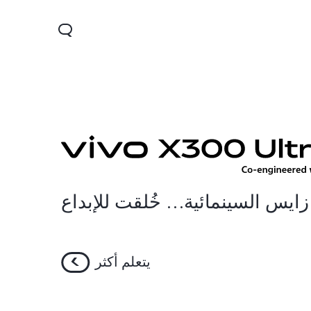
زايس السينمائية… خُلقت للإبداع
يتعلم أكثر