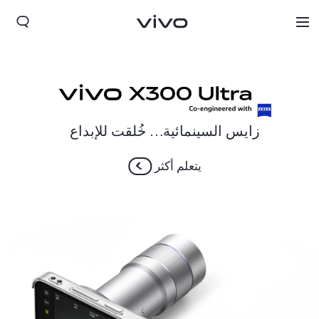
زايس السينمائية… خُلقت للإبداع
يتعلم أكثر