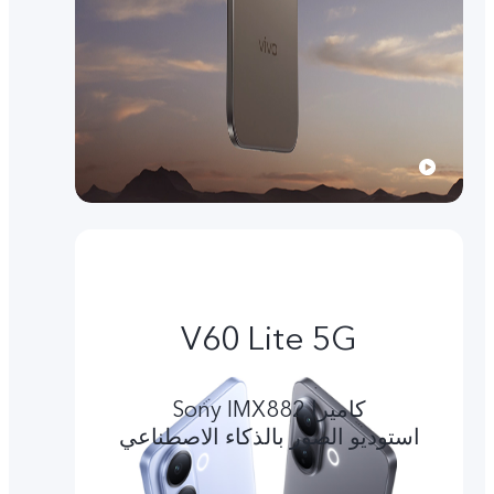
V60 Lite 5G
کامیرا Sony IMX882
استوديو الصور بالذكاء الاصطناعي