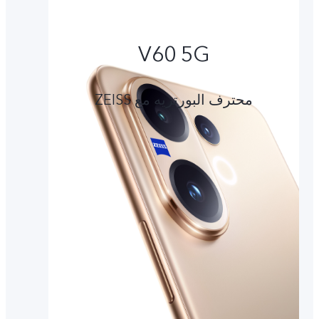
V60 5G
محترف البورتريه مع ZEISS