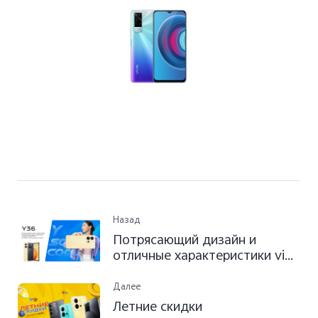
Назад
Потрясающий дизайн и
отличные характеристики vivo
Y36 для креативной
молодежи и искателей
Далее
приключений
Летние скидки