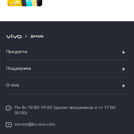
Детали
Продукты
X100
Поддержка
V40
FAQs
O vivo
V30 5G
Сервисные центры
Общая информация
V30e 5G
Funtouch OS
Пн-Вс 10:00-19:00 (кроме праздников и чт 17:00-
Пресс-центр
Y100
18:00)
IMEI аутентификация
Карьера в vivo
Y28
service@kz.vivo.com
Обновление системы
Юридическая информация