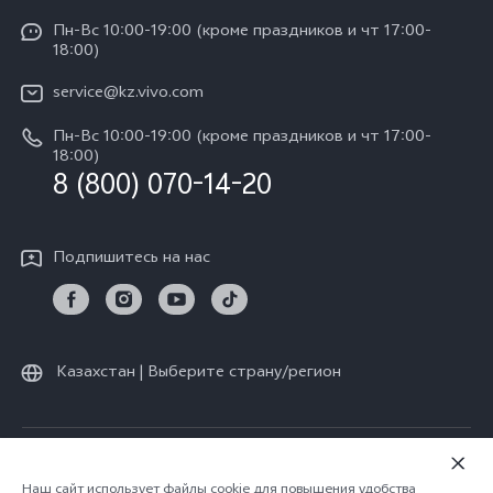
V30e 5G
Funtouch OS
Пн-Вс 10:00-19:00 (кроме праздников и чт 17:00-
Пресс-центр
Y100
18:00)
IMEI аутентификация
Карьера в vivo
Y28
service@kz.vivo.com
Обновление системы
Юридическая информация
Пн-Вс 10:00-19:00 (кроме праздников и чт 17:00-
Y18
Запрос хода ремонта
18:00)
О нас
8 (800) 070-14-20
Y17s
Инструкции по гарантии vivo
Центр конфиденциальности vivo
Y36
Подпишитесь на нас
Стабильность
TWS 3e
Все модели
Казахстан | Выберите страну/регион
© vivo Mobile Communication Co., Ltd., 2026. Все права защищены.
Политика конфиденциальности vivo
|
Наш сайт использует файлы cookie для повышения удобства