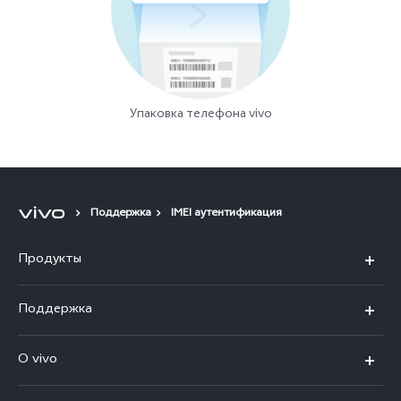
Упаковка телефона vivo
Поддержка
IMEI аутентификация
Продукты
X100
Поддержка
V40
FAQs
O vivo
V30 5G
Сервисные центры
Общая информация