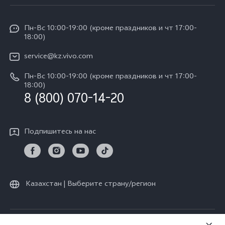
Сервисные центры
Общая информация
V30e 5G
Funtouch OS
Пн-Вс 10:00-19:00 (кроме праздников и чт 17:00-
Пресс-центр
Y100
18:00)
IMEI аутентификация
Карьера в vivo
Y28
service@kz.vivo.com
Обновление системы
Юридическая информация
Пн-Вс 10:00-19:00 (кроме праздников и чт 17:00-
Y18
Запрос хода ремонта
18:00)
О нас
8 (800) 070-14-20
Y17s
Инструкции по гарантии vivo
Центр конфиденциальности vivo
Y36
Подпишитесь на нас
Стабильность
TWS 3e
Все модели
Казахстан | Выберите страну/регион