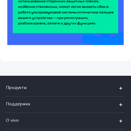
Продукты
X100
Поддержка
V40
FAQs
O vivo
V30 5G
Сервисные центры