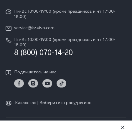
Общая информация
V30e 5G
Funtouch OS
Пн-Вс 10:00-19:00 (кроме праздников и чт 17:00-
Пресс-центр
Y100
18:00)
IMEI аутентификация
Карьера в vivo
Y28
service@kz.vivo.com
Обновление системы
Юридическая информация
Пн-Вс 10:00-19:00 (кроме праздников и чт 17:00-
Y18
Запрос хода ремонта
18:00)
О нас
8 (800) 070-14-20
Y17s
Инструкции по гарантии vivo
Центр конфиденциальности vivo
Y36
Подпишитесь на нас
Стабильность
TWS 3e
Все модели
Казахстан | Выберите страну/регион
© vivo Mobile Communication Co., Ltd., 2026. Все права защищены.