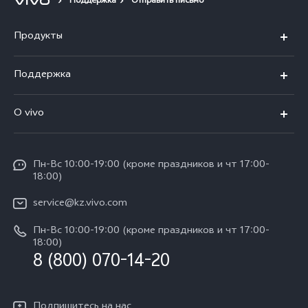
Поддержка
Отправить письмо
Продукты
X100
Поддержка
V40
FAQs
O vivo
V30 5G
Сервисные центры
Общая информация
V30e 5G
Funtouch OS
Пн-Вс 10:00-19:00 (кроме праздников и чт 17:00-
Пресс-центр
Y100
18:00)
IMEI аутентификация
Карьера в vivo
Y28
service@kz.vivo.com
Обновление системы
Юридическая информация
Пн-Вс 10:00-19:00 (кроме праздников и чт 17:00-
Y18
Запрос хода ремонта
18:00)
О нас
8 (800) 070-14-20
Y17s
Инструкции по гарантии vivo
Центр конфиденциальности vivo
Y36
Подпишитесь на нас