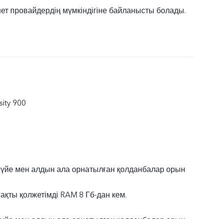
рнет провайдердің мүмкіндігіне байланысты болады.
ity 900
үйе мен алдын ала орнатылған қолданбалар орын
ақты қолжетімді RAM 8 Гб-дан кем.