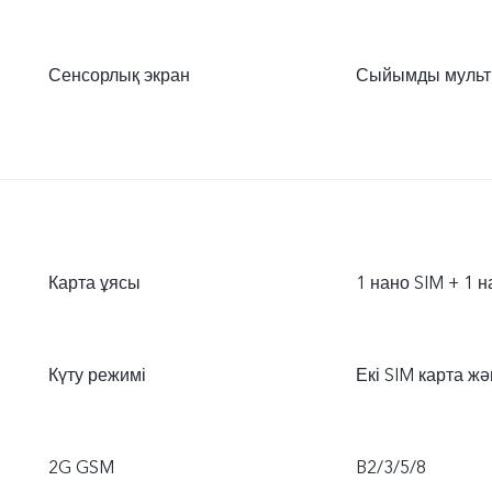
Сенсорлық экран
Сыйымды мульт
Карта ұясы
1 нано SIM + 1 н
Күту режимі
Екі SIM карта ж
2G GSM
B2/3/5/8