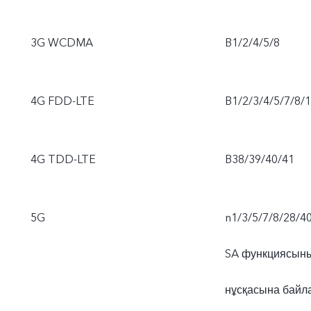
3G WCDMA
B1/2/4/5/8
4G FDD-LTE
B1/2/3/4/5/7/8/
4G TDD-LTE
B38/39/40/41
5G
n1/3/5/7/8/28/4
SA функциясыны
нұсқасына байла