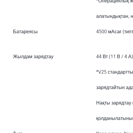
*Операциялық ж
алатындықтан, н
Батареясы
4500 мАсағ (тип
Жылдам зарядтау
44 Вт (11 В / 4 А)
*V25 стандартт
зарядтайтын адап
Нақты зарядтау
қолданылатынын