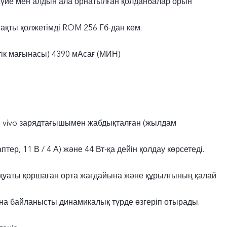
үйе мен алдын ала орнатылған қолданбалар орын
ақты қолжетімді ROM 256 Гб-дан кем.
тік мағынасы) 4390 мАсағ (МИН)
ы vivo зарядтағышымен жабдықталған (жылдам
тер, 11 В / 4 А) және 44 Вт-қа дейін қолдау көрсетеді.
 қуаты қоршаған орта жағдайына және құрылғының қалай
а байланысты динамикалық түрде өзгеріп отырады.