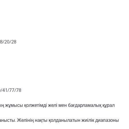
18/20/28
0/41/77/78
ң жұмысы қолжетімді желі мен бағдарламалық құрал
нысты. Желінің нақты қолданылатын жиілік диапазоны