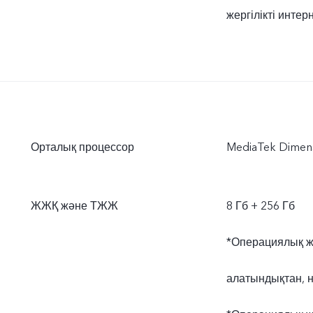
жергілікті инте
Орталық процессор
MediaTek Dimens
ЖЖҚ және ТЖЖ
8 Гб + 256 Гб
*Операциялық ж
алатындықтан, н