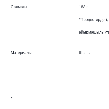
Салмағы
186 г
*Процестердегі, 
айырмашылықтар
Материалы
Шыны
*