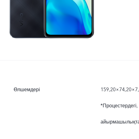
Өлшемдері
159,20×74,20×7
*Процестердегі, 
айырмашылықтар