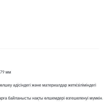
,79 мм
өлшеу әдісіндегі және материалдар жеткізіліміндегі
ға байланысты нақты өлшемдері өзгешеленуі мүмкін.