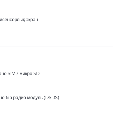
исенсорлық экран
ано SIM / микро SD
әне бір радио модуль (DSDS)