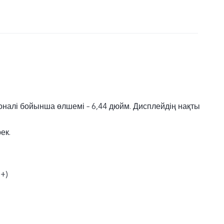
налі бойынша өлшемі – 6,44 дюйм. Дисплейдің нақты
ек.
+)