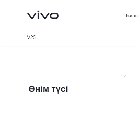
Басты
V25
Өнім түсі