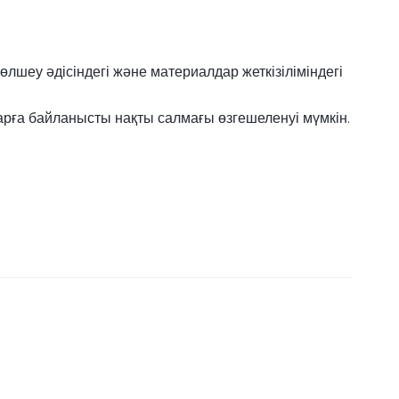
өлшеу әдісіндегі және материалдар жеткізіліміндегі
ға байланысты нақты салмағы өзгешеленуі мүмкін.