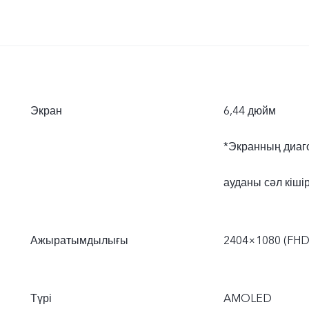
Экран
6,44 дюйм
*Экранның диаго
ауданы сәл кішір
Ажыратымдылығы
2404×1080 (FHD
Түрі
AMOLED