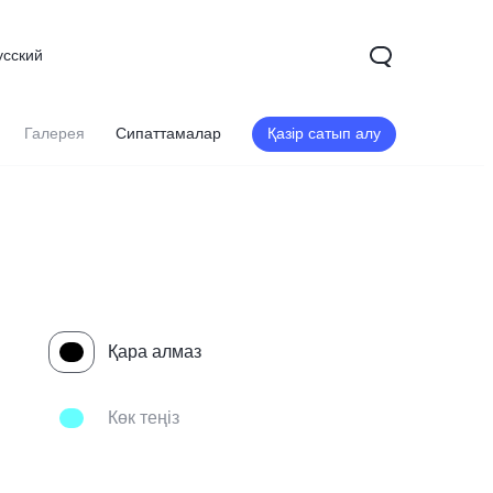
усский
Галерея
Сипаттамалар
Қазір сатып алу
Қара алмаз
Көк теңіз