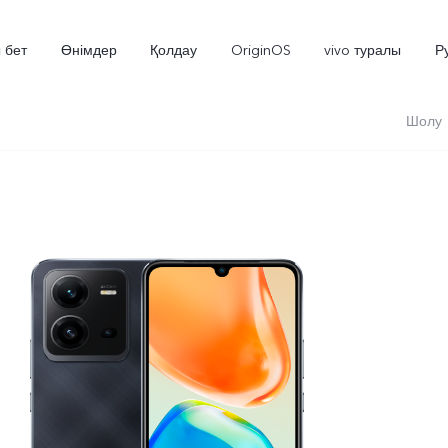
 бет
Өнімдер
Қолдау
OriginOS
vivo туралы
Р
Шолу