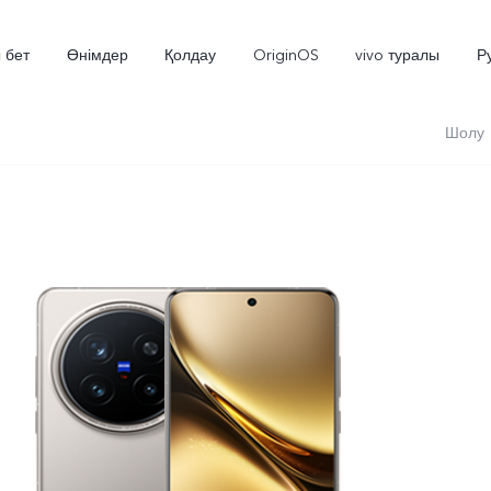
 бет
Өнімдер
Қолдау
OriginOS
vivo туралы
Р
Шолу