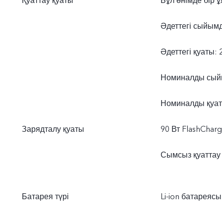
Қуаттау қуаты
Бұл өнімде бір
Әдеттегі сыйымд
Әдеттегі қуаты: 
Номиналды сыйы
Номиналды қуаты
Зарядталу қуаты
90 Вт FlashChar
Сымсыз қуаттау
Батарея түрі
Li-ion батареясы