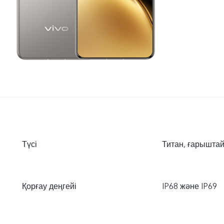
Түсі
Титан, ғарыштай
Қорғау деңгейі
IP68 және IP69