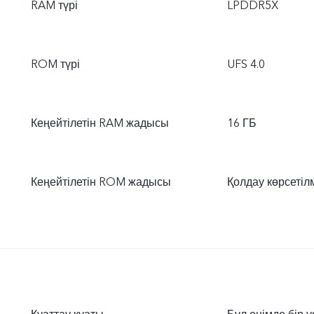
RAM түрі
LPDDR5X
ROM түрі
UFS 4.0
Кеңейтілетін RAM жадысы
16 ГБ
Кеңейтілетін ROM жадысы
Қолдау көрсетіл