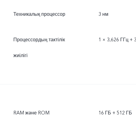
Техникалық процессор
3 нм
Процессордың тактілік
1 × 3,626 ГГц + 3
жиілігі
RAM және ROM
16 ГБ + 512 ГБ