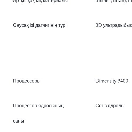
Артқы қақпақ материалы
Шыны (титан), 
Саусақ ізі датчигінің түрі
3D ультрадыбысты
Процессоры
Dimensity 9400
Процессор ядросының
Сегіз ядролы
саны