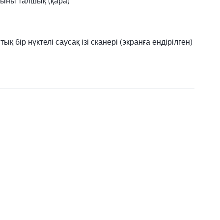
шыны талшық (қара)
қ бір нүктелі саусақ ізі сканері (экранға ендірілген)