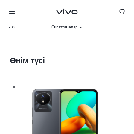
Y02t
Сипаттамалар
Шолу
Галерея
Өнім түсі