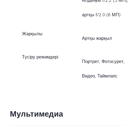
Алдыңғы f/2.2 (5 МП),
артқы f/2.0 (8 МП)
Жарқылы
Артқы жарқыл
Түсіру режимдері
Портрет, Фотосурет,
Видео, Таймлапс
Мультимедиа