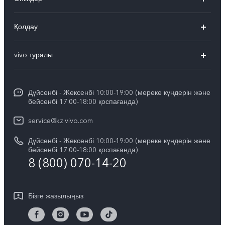
X300 Pro
Қолдау
X300
FAQs
vivo туралы
X200
Сервистік орталықтар
Жалпы ақпарат
X200 FE
Funtouch OS
Дүйсенбі - Жексенбі 10:00-19:00 (мереке күндерін және
Баспасөз орталығы
V60
бейсенбі 17:00-18:00 қоспағанда)
IMEI сәйкестендіру
vivo компаниясында жұмыс жасау
V60 Lite 5G
service@kz.vivo.com
Қосалқы бөлшектердің құнын сұрау
Құқықтық хабарламалар
Дүйсенбі - Жексенбі 10:00-19:00 (мереке күндерін және
Барлық үлгілер
Жүйені жаңарту
бейсенбі 17:00-18:00 қоспағанда)
Біз туралы
8 (800) 070-14-20
vivo кепілдік туралы нұсқаулық
vivo құпиялық орталығы
Бізге жазылыңыз
Тұрақтылық