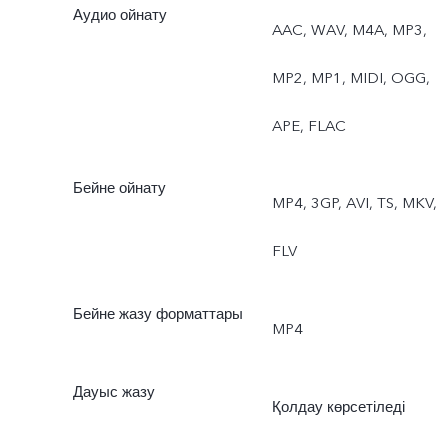
Аудио ойнату
AAC, WAV, M4A, MP3,
MP2, MP1, MIDI, OGG,
APE, FLAC
Бейне ойнату
MP4, 3GP, AVI, TS, MKV,
FLV
Бейне жазу форматтары
MP4
Дауыс жазу
Қолдау көрсетіледі