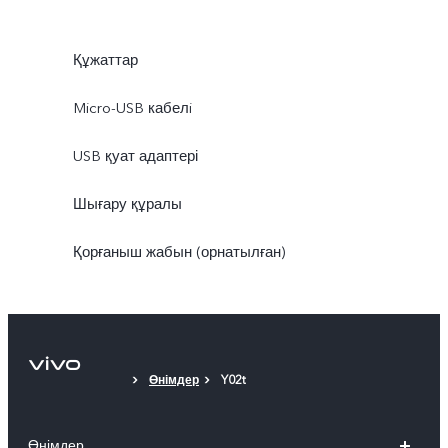
Құжаттар
Micro-USB кабелi
USB қуат адаптері
Шығару құралы
Қорғаныш жабын (орнатылған)
Өнімдер
Y02t
Өнімдер