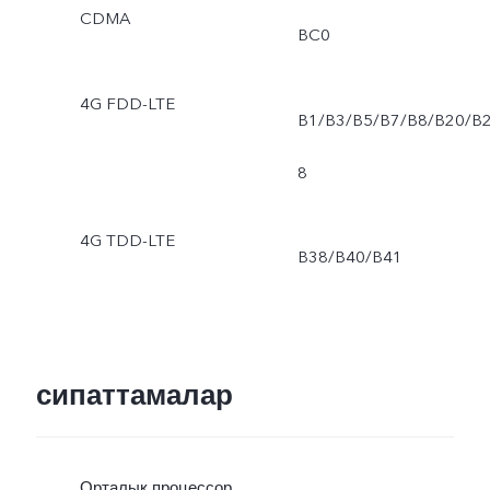
CDMA
BC0
4G FDD-LTE
B1/B3/B5/B7/B8/B20/B
8
4G TDD-LTE
B38/B40/B41
сипаттамалар
Орталық процессор