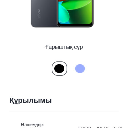
Казахстан(kk) | Елді/аймақты таңдаңыз
Ғарыштық сұр
Құрылымы
Өлшемдері