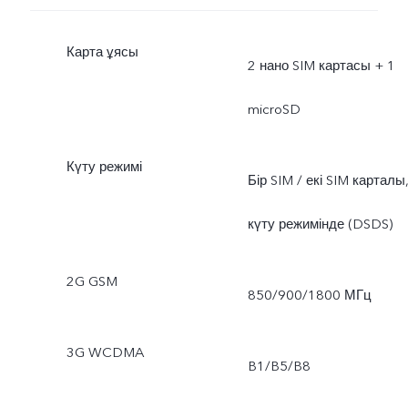
Карта ұясы
2 нано SIM картасы + 1
microSD
Күту режимі
Бір SIM / екі SIM карталы
күту режимінде (DSDS)
2G GSM
850/900/1800 МГц
3G WCDMA
B1/B5/B8