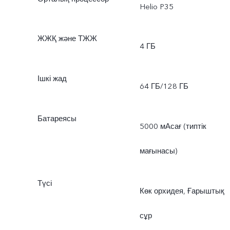
Helio P35
ЖЖҚ және ТЖЖ
4 ГБ
Ішкі жад
64 ГБ/128 ГБ
Батареясы
5000 мАсағ (типтік
мағынасы)
Түсі
Көк орхидея, Ғарыштық
сұр