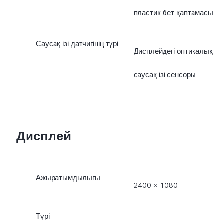
пластик бет қаптамасы
Саусақ ізі датчигінің түрі
Дисплейдегі оптикалық
саусақ ізі сенсоры
Дисплей
Ажыратымдылығы
2400 × 1080
Түрі