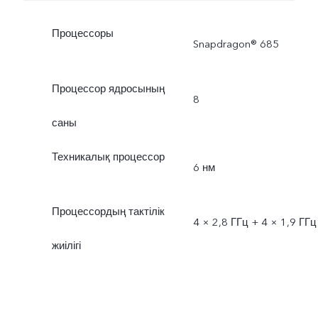
Процессоры
Snapdragon® 685
Процессор ядросының
8
саны
Техникалық процессор
6 нм
Процессордың тактілік
4 × 2,8 ГГц + 4 × 1,9 ГГц
жиілігі