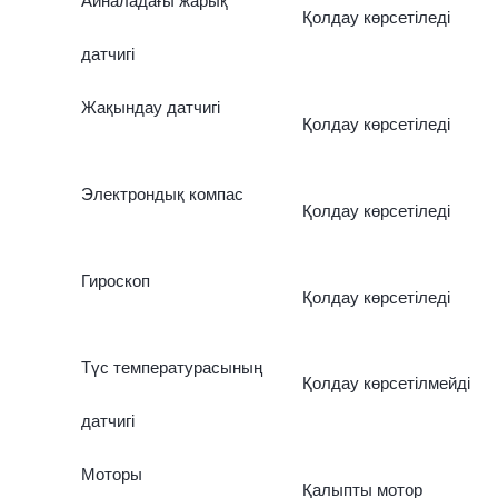
Айналадағы жарық
Қолдау көрсетіледі
датчигі
Жақындау датчигі
Қолдау көрсетіледі
Электрондық компас
Қолдау көрсетіледі
Гироскоп
Қолдау көрсетіледі
Түс температурасының
Қолдау көрсетілмейді
датчигі
Моторы
Қалыпты мотор