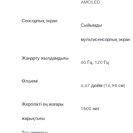
AMOLED
Сенсорлық экран
Сыйымды
мультисенсорлық экран
Жаңарту жылдамдығы
60 Гц, 120 Гц
Өлшемі
6,67 дюйм (16,94 см)
Жергілікті ең жоғары
1800 нит
жарықтығы
Түс гаммасы