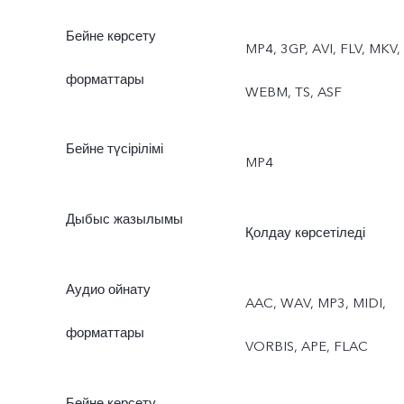
фотосурет
Бейне көрсету
MP4, 3GP, AVI, FLV, MKV,
форматтары
WEBM, TS, ASF
Бейне түсірілімі
MP4
Дыбыс жазылымы
Қолдау көрсетіледі
Аудио ойнату
AAC, WAV, MP3, MIDI,
форматтары
VORBIS, APE, FLAC
Бейне көрсету