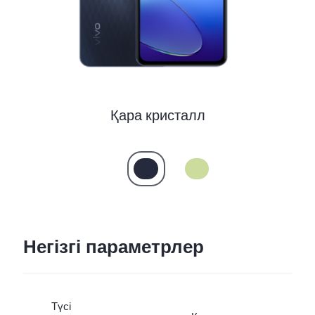
Казахстан(kk) | Елді/аймақты таңдаңыз
Қара кристалл
Негізгі параметрлер
Түсі