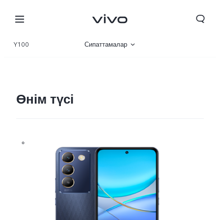
Y100
Сипаттамалар
Шолу
Галерея
Өнім түсі