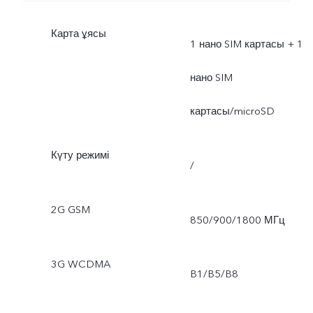
Карта ұясы
1 нано SIM картасы + 1
нано SIM
картасы/microSD
Күту режимі
/
2G GSM
850/900/1800 МГц
3G WCDMA
B1/B5/B8