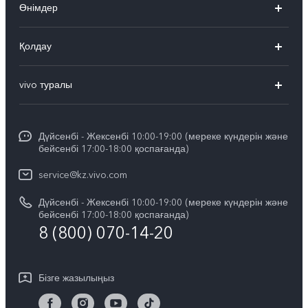
Өнімдер
X300 Pro
Қолдау
X300
FAQs
vivo туралы
X200
Сервистік орталықтар
Жалпы ақпарат
X200 FE
Funtouch OS
Дүйсенбі - Жексенбі 10:00-19:00 (мереке күндерін және
Баспасөз орталығы
V60
бейсенбі 17:00-18:00 қоспағанда)
IMEI сәйкестендіру
vivo компаниясында жұмыс жасау
V60 Lite 5G
service@kz.vivo.com
Қосалқы бөлшектердің құнын сұрау
Құқықтық хабарламалар
Дүйсенбі - Жексенбі 10:00-19:00 (мереке күндерін және
Барлық үлгілер
Жүйені жаңарту
бейсенбі 17:00-18:00 қоспағанда)
Біз туралы
8 (800) 070-14-20
vivo кепілдік туралы нұсқаулық
vivo құпиялық орталығы
Бізге жазылыңыз
Тұрақтылық