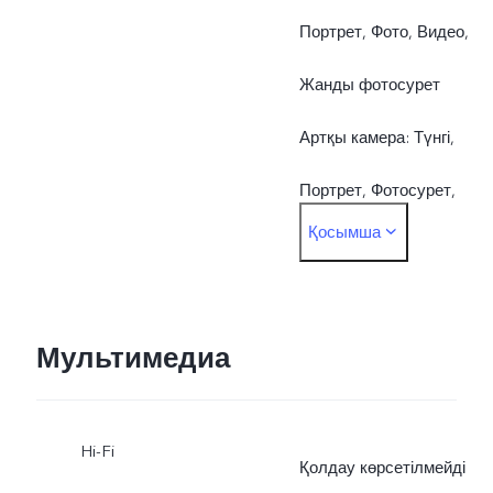
Портрет, Фото, Видео,
Жанды фотосурет
Артқы камера: Түнгі,
Портрет, Фотосурет,
Қосымша
Видео, Жоғары
ажыратымдылық,
Панорама, Құжаттар,
Мультимедиа
Баяу қозғалыс, Таймлапс
Hi-Fi
Pro, Қос көрініс, Жанды
Қолдау көрсетілмейді