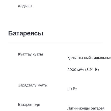
жадысы
Батареясы
Қуаттау қуаты
Қалыпты сыйымдылығы:
5000 мАч (3,91 В)
Зарядталу қуаты
80 Вт
Батарея түрі
Литий-ионды батарея