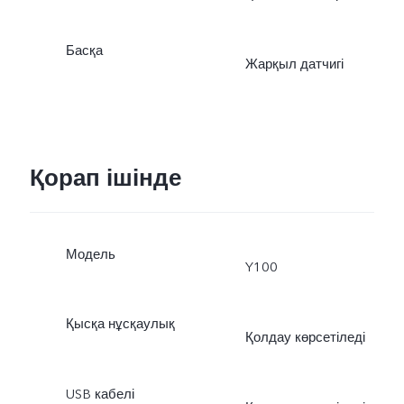
Басқа
Жарқыл датчигі
Қорап ішінде
Модель
Y100
Қысқа нұсқаулық
Қолдау көрсетіледі
USB кабелі