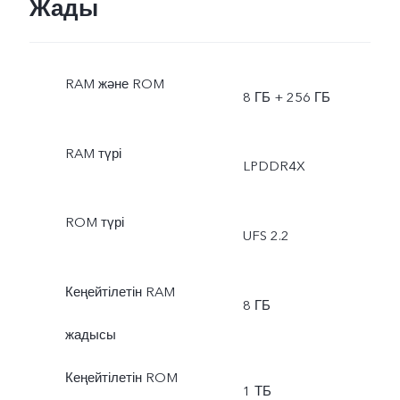
Жады
RAM және ROM
8 ГБ + 256 ГБ
RAM түрі
LPDDR4X
ROM түрі
UFS 2.2
Кеңейтілетін RAM
8 ГБ
жадысы
Кеңейтілетін ROM
1 ТБ