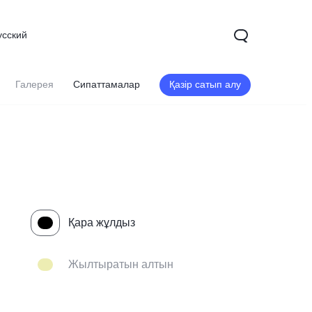
усский
Галерея
Сипаттамалар
Қазір сатып алу
Қара жұлдыз
X200
X200 FE
V60
жаңа
жаңа
Жылтыратын алтын