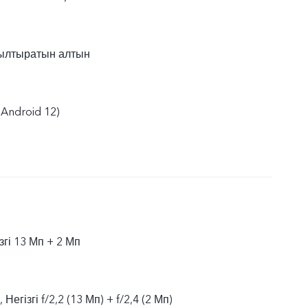
ылтыратын алтын
(Android 12)
ізгі 13 Мп + 2 Мп
, Негізгі f/2,2 (13 Мп) + f/2,4 (2 Мп)