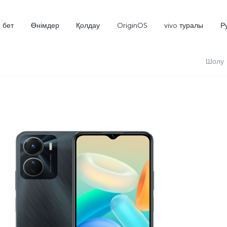
 бет
Өнімдер
Қолдау
OriginOS
vivo туралы
Р
Шолу
V70 5G
X300 Pro
жаңа
жаңа