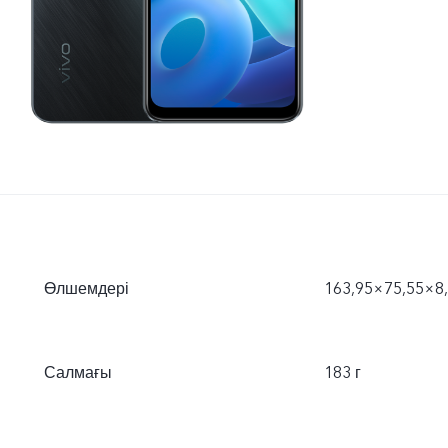
Өлшемдері
163,95×75,55×8
Салмағы
183 г