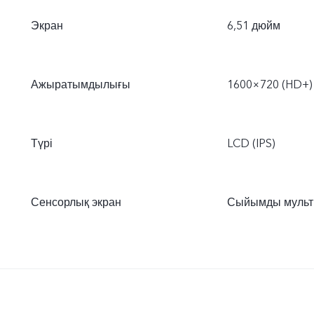
Экран
6,51 дюйм
Ажыратымдылығы
1600×720 (HD+)
Түрі
LCD (IPS)
Сенсорлық экран
Сыйымды мульт