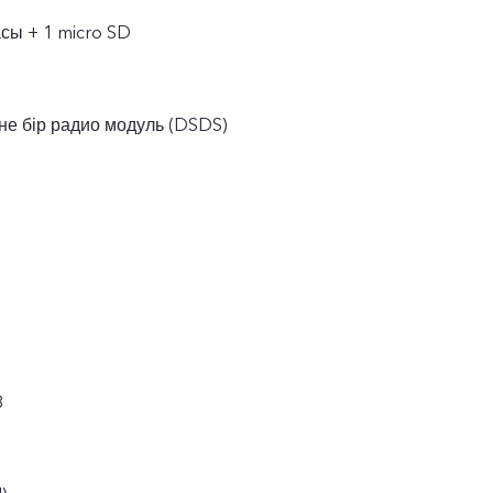
асы + 1 micro SD
әне бір радио модуль (DSDS)
8