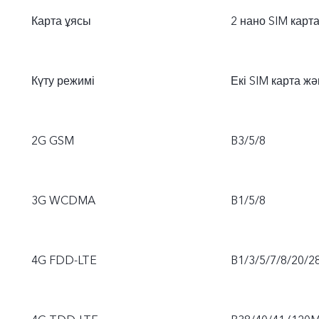
Карта ұясы
2 нано SIM карт
Күту режимі
Екі SIM карта ж
2G GSM
B3/5/8
3G WCDMA
B1/5/8
4G FDD-LTE
B1/3/5/7/8/20/2