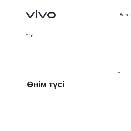
Басты
Y16
Өнім түсі
X300 FE
V70FE
жаңа
жаңа