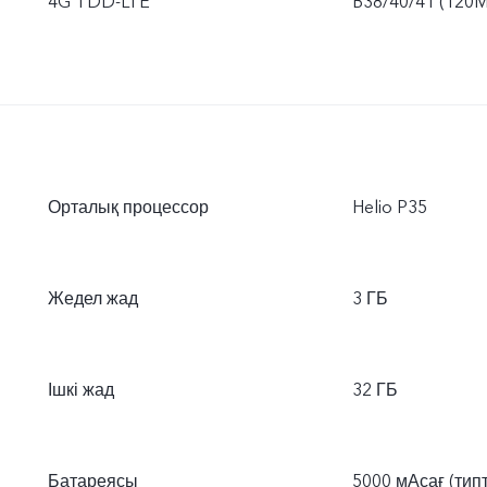
4G TDD-LTE
B38/40/41 (120M
Орталық процессор
Helio P35
Жедел жад
3 ГБ
Ішкі жад
32 ГБ
Батареясы
5000 мАсағ (тип