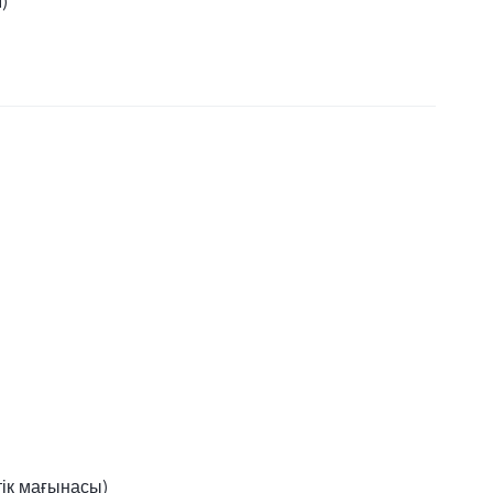
)
тік мағынасы)