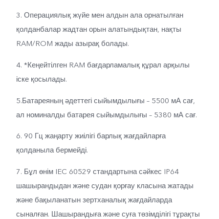
3. Операциялық жүйе мен алдын ала орнатылған
қолданбалар жадтан орын алатындықтан, нақты
RAM/ROM жады азырақ болады.
4. *Кеңейтілген RAM бағдарламалық құрал арқылы
іске қосылады.
5.Батареяның әдеттегі сыйымдылығы – 5500 мА сағ,
ал номиналды батарея сыйымдылығы – 5380 мА сағ.
6. 90 Гц жаңарту жиілігі барлық жағдайларға
қолданыла бермейді.
7. Бұл өнім IEC 60529 стандартына сәйкес IP64
шашырандыдан және судан қорғау класына жатады
және бақыланатын зертханалық жағдайларда
сыналған. Шашырандыға және суға төзімділігі тұрақты