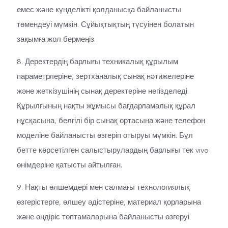
емес және күнделікті қолданысқа байланысты
төмендеуі мүмкін. Сұйықтықтың түсуінен болатын
зақымға жол бермеңіз.
8. Деректердің барлығы техникалық құрылым
параметрлеріне, зертханалық сынақ нәтижелеріне
және жеткізушінің сынақ деректеріне негізделеді.
Құрылғының нақты жұмысы бағдарламалық құрал
нұсқасына, белгілі бір сынақ ортасына және телефон
моделіне байланысты өзгеріп отыруы мүмкін. Бұл
бетте көрсетілген салыстырулардың барлығы тек vivo
өнімдеріне қатысты айтылған.
9. Нақты өлшемдері мен салмағы технологиялық
өзгерістерге, өлшеу әдістеріне, материал қорларына
және өндіріс топтамаларына байланысты өзгеруі