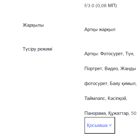
f/3.0 (0,08 МП)
Жарқылы
Артқы жарқыл
Түсіру режимі
Артқы: Фотосурет, Түн,
Портрет, Видео, Жанды
фотосурет, Баяу қимыл,
Таймлапс, Кәсіпқой,
Панорама, Құжаттар, 50
Қосымша
МПАлдыңғы: Фотосурет,