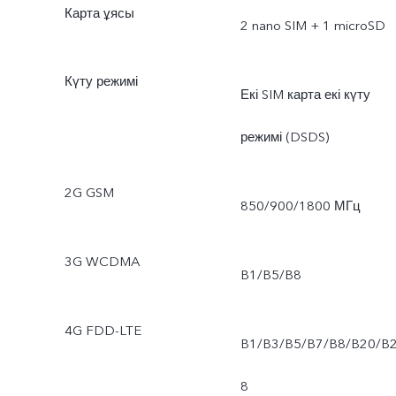
Карта ұясы
2 nano SIM + 1 microSD
Күту режимі
Екі SIM карта екі күту
режимі (DSDS)
2G GSM
850/900/1800 МГц
3G WCDMA
B1/B5/B8
4G FDD-LTE
B1/B3/B5/B7/B8/B20/B
8