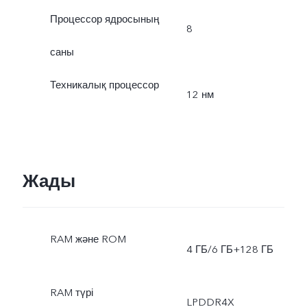
Процессор ядросының
8
саны
Техникалық процессор
12 нм
Жады
RAM және ROM
4 ГБ/6 ГБ+128 ГБ
RAM түрі
LPDDR4X