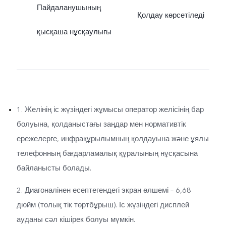
Пайдаланушының
Қолдау көрсетіледі
қысқаша нұсқаулығы
1. Желінің іс жүзіндегі жұмысы оператор желісінің бар
болуына, қолданыстағы заңдар мен нормативтік
ережелерге, инфрақұрылымның қолдауына және ұялы
телефонның бағдарламалық құралының нұсқасына
байланысты болады.
2. Диагоналінен есептегендегі экран өлшемі – 6,68
дюйм (толық тік төртбұрыш). Іс жүзіндегі дисплей
ауданы сәл кішірек болуы мүмкін.