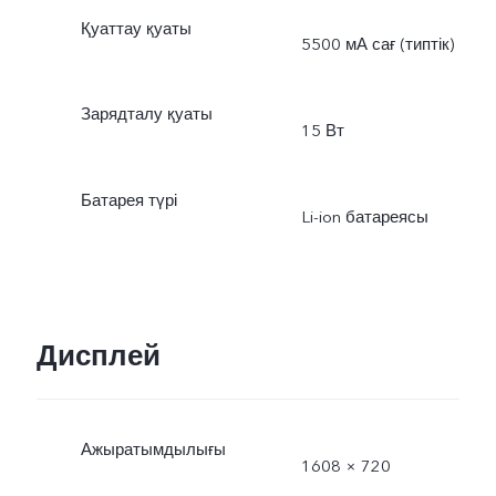
Қуаттау қуаты
5500 мА сағ (типтік)
Зарядталу қуаты
15 Вт
Батарея түрі
Li-ion батареясы
Дисплей
Ажыратымдылығы
1608 × 720