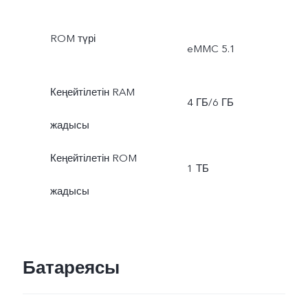
ROM түрі
eMMC 5.1
Кеңейтілетін RAM
4 ГБ/6 ГБ
жадысы
Кеңейтілетін ROM
1 ТБ
жадысы
Батареясы