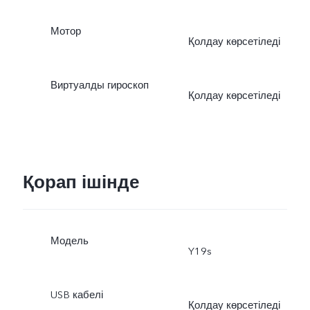
Мотор
Қолдау көрсетіледі
Виртуалды гироскоп
Қолдау көрсетіледі
Қорап ішінде
Модель
Y19s
USB кабелі
Қолдау көрсетіледі