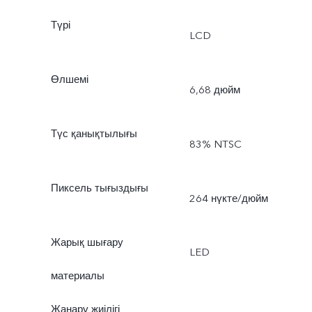
Түрі
LCD
Өлшемі
6,68 дюйм
Түс қанықтылығы
83% NTSC
Пиксель тығыздығы
264 нүкте/дюйм
Жарық шығару
LED
материалы
Жаңару жиілігі