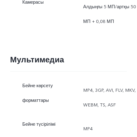
Камерасы
Түн, Портрет, Видео,
Алдыңғы 5 МП/артқы 50
Жанды фотосурет
МП + 0,08 МП
Мультимедиа
Бейне көрсету
MP4, 3GP, AVI, FLV, MKV,
форматтары
WEBM, TS, ASF
Бейне түсірілімі
MP4