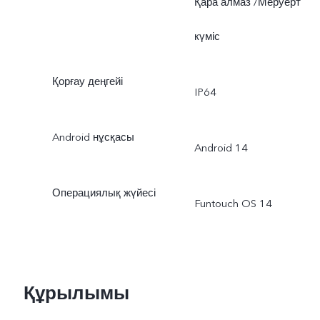
Қара алмаз /Меруерт
күміс
Қорғау деңгейі
IP64
Android нұсқасы
Android 14
Операциялық жүйесі
Funtouch OS 14
Құрылымы