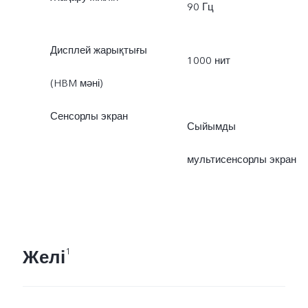
90 Гц
Дисплей жарықтығы
1000 нит
(HBM мәні)
Сенсорлы экран
Сыйымды
мультисенсорлы экран
Желі
1