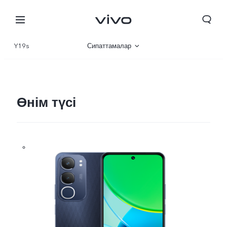
Y19s
Сипаттамалар
Шолу
Галерея
Өнім түсі