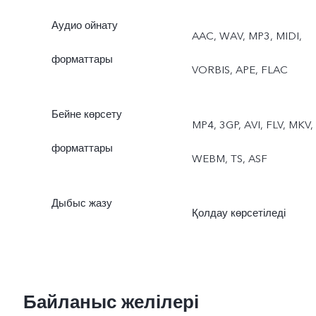
Аудио ойнату
AAC, WAV, MP3, MIDI,
форматтары
VORBIS, APE, FLAC
Бейне көрсету
MP4, 3GP, AVI, FLV, MKV,
форматтары
WEBM, TS, ASF
Дыбыс жазу
Қолдау көрсетіледі
Байланыс желілері