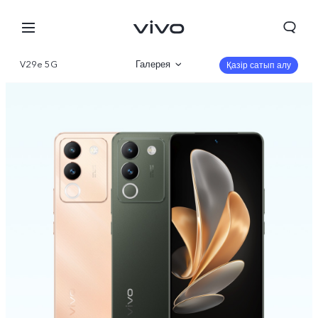
V29e 5G
Галерея
Қазір сатып алу
Шолу
Сипаттамалар