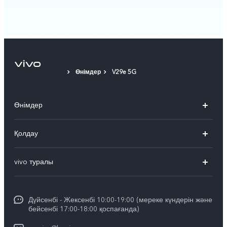
Өнімдер
V29e 5G
Өнімдер
X300 Pro
Қолдау
X300
FAQs
vivo туралы
X200
Сервистік орталықтар
Жалпы ақпарат
X200 FE
Funtouch OS
Дүйсенбі - Жексенбі 10:00-19:00 (мереке күндерін және
Баспасөз орталығы
V60
бейсенбі 17:00-18:00 қоспағанда)
IMEI сәйкестендіру
vivo компаниясында жұмыс жасау