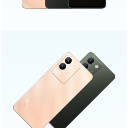
Казахстан(kk) | Елді/аймақты таңдаңыз