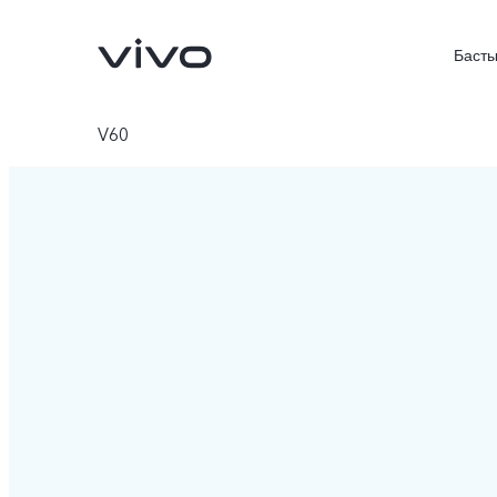
Басты
V60
X300 FE
V70FE
жаңа
жаңа