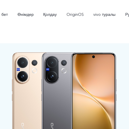
 бет
Өнімдер
Қолдау
OriginOS
vivo туралы
Р
V70 5G
X300 Pro
жаңа
жаңа