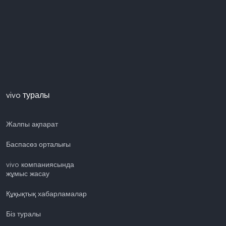
vivo туралы
Жалпы ақпарат
Баспасөз орталығы
vivo компаниясында
жұмыс жасау
Құқықтық хабарламалар
Біз туралы