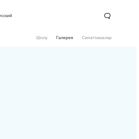
усский
Шолу
Галерея
Сипаттамалар
X200
X200 FE
V60
жаңа
жаңа