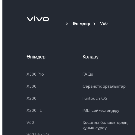
Өнімдер
V60
Өнімдер
Қолдау
X300 Pro
FAQs
X300
Сервистік орталықтар
X200
Funtouch OS
X200 FE
IMEI сәйкестендіру
V60
Қосалқы бөлшектердің
құнын сұрау
V60 Lite 5G