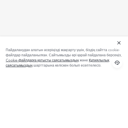
Пайдаланудан алатын әсеріңізді жақсарту үшін, біздің сайтта cookie-
файлдар пайдаланылған. Сайтымызды әрі қарай пайдалана берсеңіз,
Cookie-файлдарға қатысты саясатымыздың
және
Құпиялылық
саясатымыздың
шарттарына келіскен болып есептелесіз.