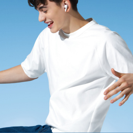
Казахстан(kk) | Елді/аймақты таңдаңыз