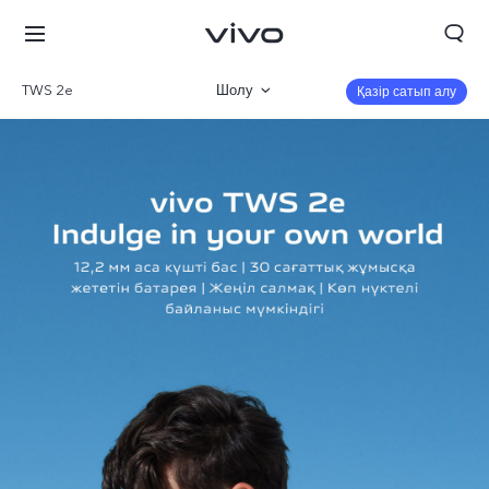
TWS 2e
Шолу
Қазір сатып алу
Галерея