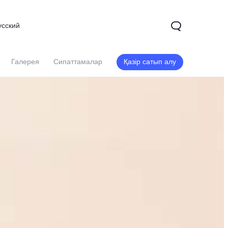
усский
Галерея
Сипаттамалар
Қазір сатып алу