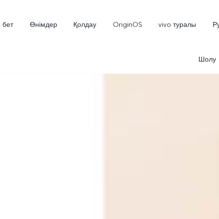
 бет
Өнімдер
Қолдау
OriginOS
vivo туралы
Р
Шолу