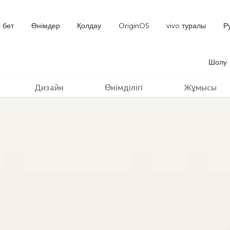
 бет
Өнімдер
Қолдау
OriginOS
vivo туралы
Р
Шолу
Дизайн
Өнімділігі
Жұмысы
V70 5G
X300 Pro
жаңа
жаңа