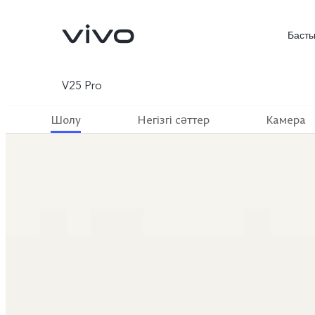
Басты
V25 Pro
Шолу
Негізгі сәттер
Камера
X300 FE
V70FE
жаңа
жаңа