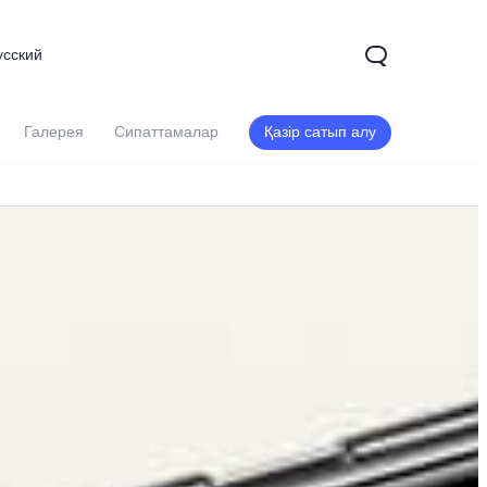
усский
Галерея
Сипаттамалар
Қазір сатып алу
X200
X200 FE
V60
жаңа
жаңа