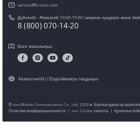
IMEI сәйкестендіру
service@kz.vivo.com
vivo компаниясында жұмыс жасау
V60 Lite 5G
Қосалқы бөлшектердің құнын сұрау
Дүйсенбі - Жексенбі 10:00-19:00 (мереке күндерін және бей
Құқықтық хабарламалар
Барлық үлгілер
8 (800) 070-14-20
Жүйені жаңарту
Біз туралы
vivo кепілдік туралы нұсқаулық
vivo құпиялық орталығы
Бізге жазылыңыз
Тұрақтылық
Казахстан(kk) | Елді/аймақты таңдаңыз
© vivo Mobile Communication Co., Ltd., 2026 ж. Барлық құқықтар қорғалға
Политика конфиденциальности
|
vivo Cookie саясаты
|
Құпиялық бой