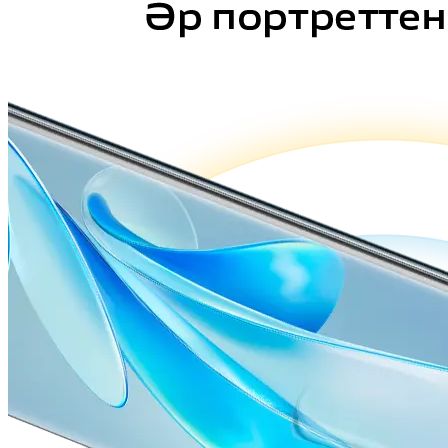
Казахстан(kk) | Елді/аймақ