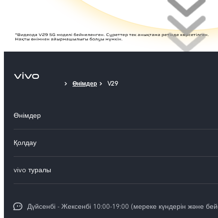
Өнімдер
V29
Өнімдер
X300 Pro
Қолдау
X300
FAQs
vivo туралы
X200
Сервистік орталықтар
Жалпы ақпарат
X200 FE
Funtouch OS
Дүйсенбі - Жексенбі 10:00-19:00 (мереке күндерін және бей
Баспасөз орталығы
V60