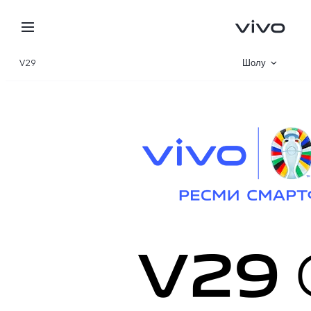
V29
Шолу
Галерея
Сипаттамалар