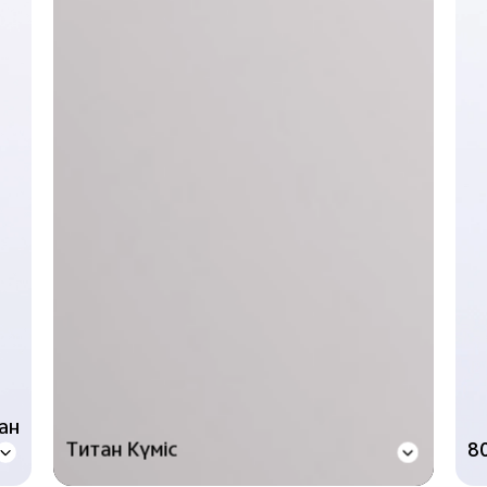
ан
Титан Күміс
8