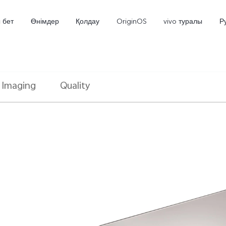
 бет
Өнімдер
Қолдау
OriginOS
vivo туралы
Р
Imaging
Quality