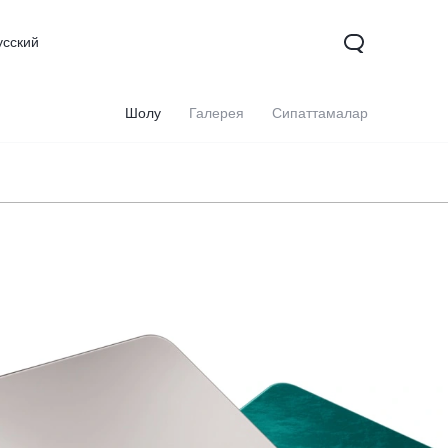
усский
Шолу
Галерея
Сипаттамалар