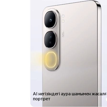
AI негізіндегі аура шамымен жасалғ
портрет