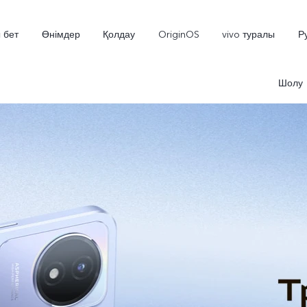
 бет
Өнімдер
Қолдау
OriginOS
vivo туралы
Р
Шолу
V70 5G
X300 Pro
жаңа
жаңа