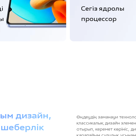
ді
Сегіз ядролы
ны
процессор
ым дизайн,
Өңдеудің заманауи технол
классикалық дизайн элемен
 шеберлік
отырып, керемет көрініс, д
қарапайым сұлулық ұсынам