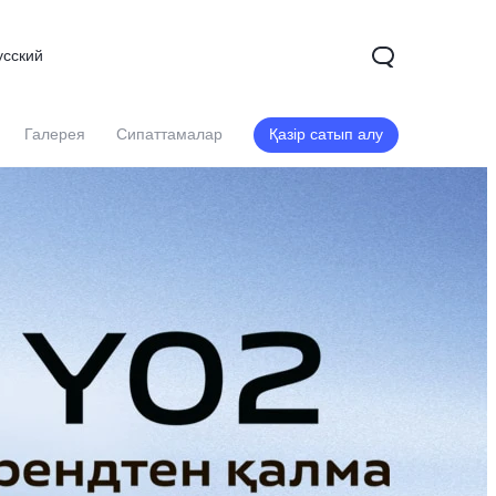
усский
Галерея
Сипаттамалар
Қазір сатып алу
X200
X200 FE
V60
жаңа
жаңа