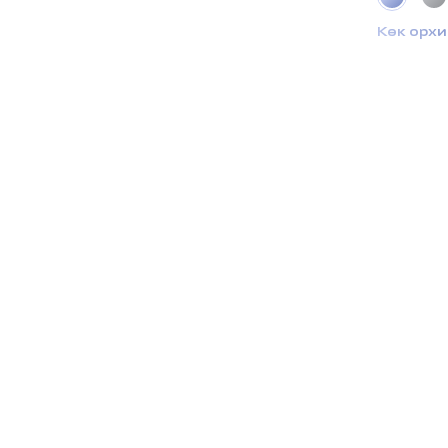
Көк орх
Ғарышты