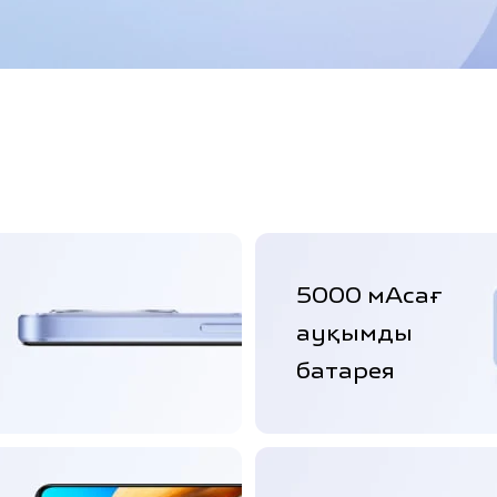
5000 мАсағ
ауқымды
батарея