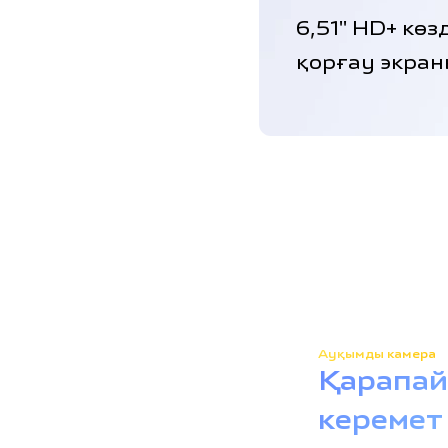
6,51'' HD+ көз
қорғау экра
Ауқымды камера
Қарапай
керемет