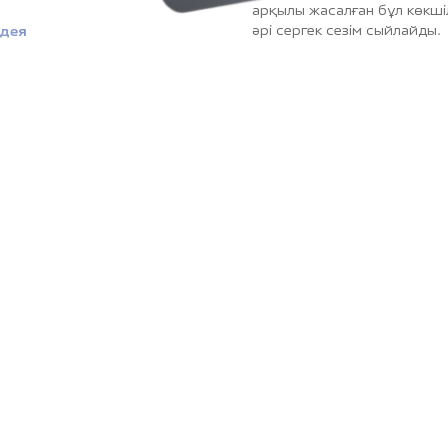
арқылы жасалған бұл көкшіл
саусақ іздерін оңайлықпен 
әрі сергек сезім сыйлайды.
тыныштық пен жайлылық сы
идея
қ сұр