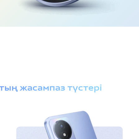
тың жасампаз түстері