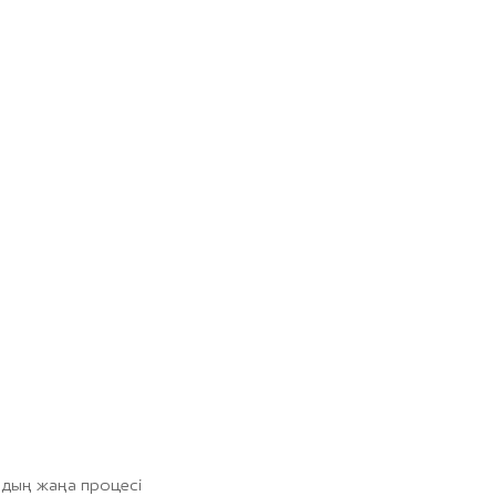
дың жаңа процесі
кеде де әдемі көрінеді әрі