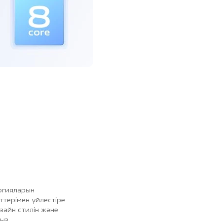
огияларын
ттерімен үйлестіре
изайн стилін және
ыз.