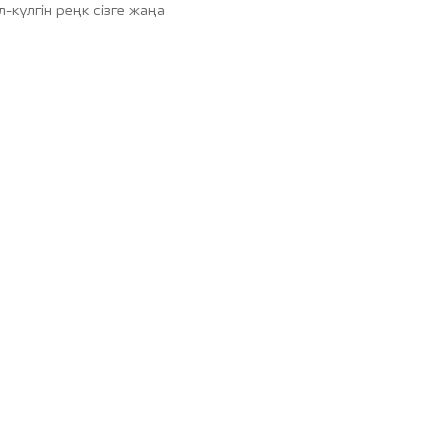
-күлгін реңк сізге жаңа
жұқтырмайды. Бұл – сізге
йлайтын түс.