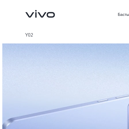
Басты
Y02
X300 FE
V70FE
жаңа
жаңа