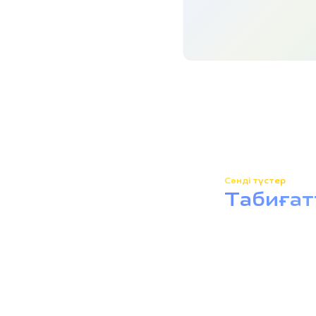
Сәнді түстер
Табиғат