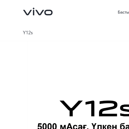
Басты
Y12s