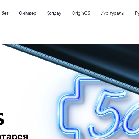
 бет
Өнімдер
Қолдау
OriginOS
vivo туралы
Р