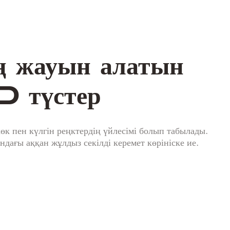
ң жауын алатын
 түстер
көк пен күлгін реңктердің үйлесімі болып табылады.
дағы аққан жұлдыз секілді керемет көрініске ие.