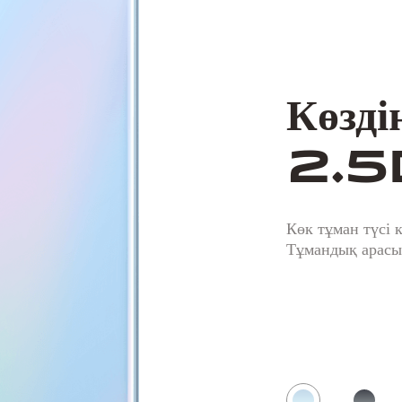
Көзді
2.5D
Көк тұман түсі 
Тұмандық арасын