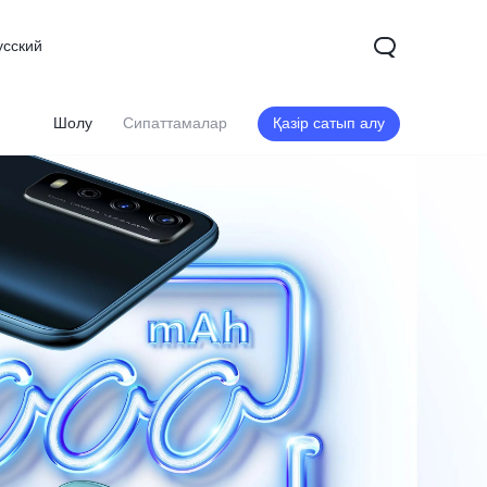
усский
Шолу
Сипаттамалар
Қазір сатып алу