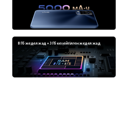
8 Гб жедел жад + 3 Гб кеңейтілген жедел жад