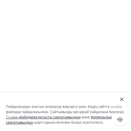
Пайдаланудан алатын әсеріңізді жақсарту үшін, біздің сайтта cookie-
файлдар пайдаланылған. Сайтымызды әрі қарай пайдалана берсеңіз,
Cookie-файлдарға қатысты саясатымыздың
және
Құпиялылық
саясатымыздың
шарттарына келіскен болып есептелесіз.