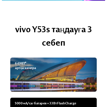
vivo Y53s таңдауға 3
себеп
64 МП*
артқы камера
5000 мА/сағ батарея + 33 Вт FlashCharge