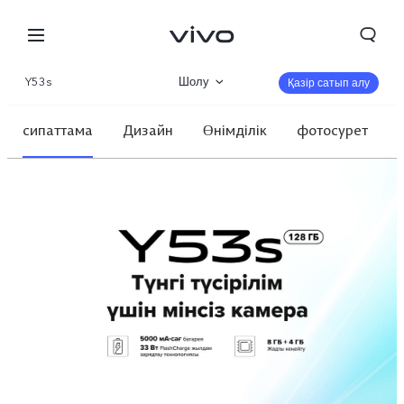
Y53s
Шолу
Қазір сатып алу
Галерея
сипаттама
Дизайн
Өнімділік
фотосурет
Сипаттамалар