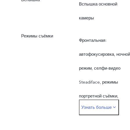
Вспышка основной
камеры
Режимы съёмки
Фронтальная:
автофокусировка, ночно
режим, селфи-видео
Steadiface, режимы
портретной съёмки,
Узнать больше
двойная экспозиция,
видео в режиме Face