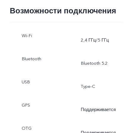
Beauty, видео Dual-View,
Возможности подключения
замедленная съёмка,
Wi-Fi
высокое разрешение (50
2,4 ГГц/5 ГГц
Мп), фото, стикеры
Bluetooth
Bluetooth 5.2
дополненной реальности
Основная: автофокус по
USB
Type-C
глазам, ночной режим,
GPS
ночной режим для
Поддерживается
сверхширокоугольной
OTG
Поддерживается