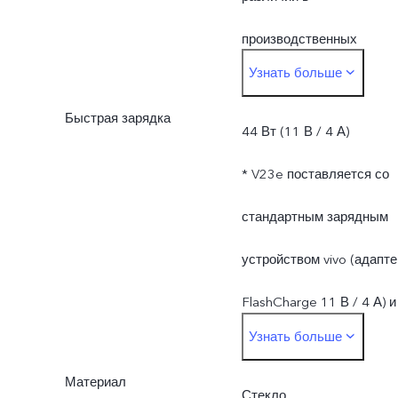
измерения и
производственных
Узнать больше
поставляемых
процессах, методах
материалах.
Быстрая зарядка
измерения и
44 Вт (11 В / 4 А)
поставляемых
* V23e поставляется со
материалах.
стандартным зарядным
устройством vivo (адапте
FlashCharge 11 В / 4 А) и
Узнать больше
поддерживает зарядку
Материал
мощностью до 44 Вт.
Стекло