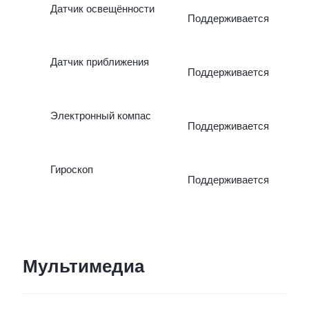
Датчик освещённости
Поддерживается
замедленная съёмка,
Датчик приближения
таймлапс, видео Dual-
Поддерживается
View, двойная экспозиция
Электронный компас
Поддерживается
DOC, панорама,
профессиональный
Гироскоп
Поддерживается
режим.
Мультимедиа