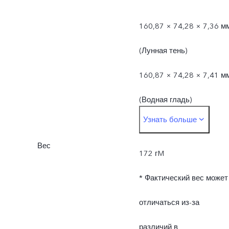
160,87 × 74,28 × 7,36 м
(Лунная тень)
160,87 × 74,28 × 7,41 м
(Водная гладь)
Узнать больше
* Фактические размеры
Вес
могут отличаться из-за
172 гM
различий в
* Фактический вес может
производственных
отличаться из-за
процессах, методах
различий в