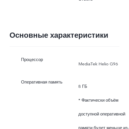
Фактическая мощность
зарядки динамически
Основные характеристики
изменяется в
зависимости от условий
Процессор
MediaTek Helio G96
эксплуатации и характер
использования.
Оперативная память
8 ГБ
* Фактически объём
доступной оперативной
памяти будет меньше из-