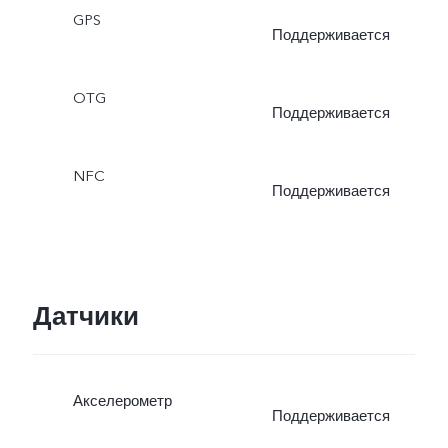
GPS
режим», «Живое фото»
Поддерживается
OTG
Поддерживается
NFC
Поддерживается
Датчики
Акселерометр
Поддерживается