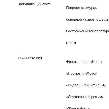
Заполняющий свет
Подсветка «Аура»
автофокусировки,
основной камеры с двум
диафрагмой f/1.79 и
настройками температур
углом обзора 79°;
цвета
Широкоугольная камера 
Мп с диафрагмой f/2.2,
Режим съёмки
Фронтальная: «Ночь»,
углом обзора 120° и
«Портрет», «Фото»,
объективом 5P
«Видео», «Минифильм»,
«Двухоконный режим»,
«Живое фото»