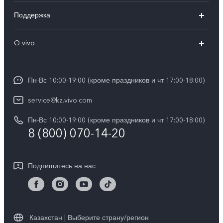
X100
Поддержка
V40
FAQs
O vivo
V30 5G
Сервисные центры
Общая информация
V30e 5G
Funtouch OS
Пн-Вс 10:00-19:00 (кроме праздников и чт 17:00-18:00)
Пресс-центр
Y100
IMEI аутентификация
service@kz.vivo.com
Карьера в vivo
Y28
Обновление системы
Пн-Вс 10:00-19:00 (кроме праздников и чт 17:00-18:00)
Юридическая информация
Y18
8 (800) 070-14-20
Запрос хода ремонта
О нас
Y17s
Инструкции по гарантии vivo
Центр конфиденциальности vivo
Подпишитесь на нас
Y36
Стабильность
TWS 3e
Все модели
Казахстан | Выберите страну/регион