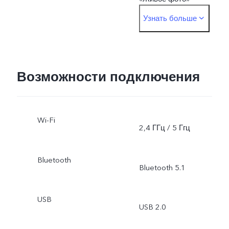
Узнать больше
Основная: «Ночь»,
«Портрет», «Фото»,
«Видео», «Минифильм»,
Возможности подключения
«50 Мп», «Панорама»,
Wi-Fi
«Документы»,
2,4 ГГц / 5 Ггц
«Замедленная съемка»,
Bluetooth
Bluetooth 5.1
«Интервальная съемка»,
«Суперлуние», «Режим
USB
USB 2.0
Pro», «Двухоконный