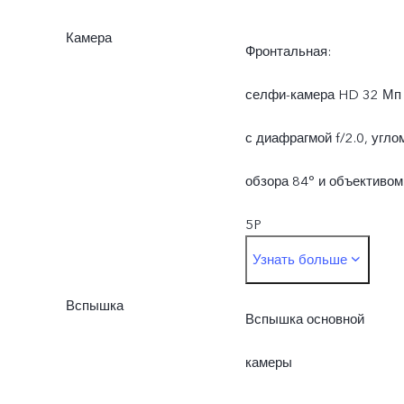
Камера
Фронтальная:
селфи-камера HD 32 Мп
с диафрагмой f/2.0, угло
обзора 84° и объективом
5P
Узнать больше
Основная:
Вспышка
ультрачувствительная
Вспышка основной
камера Sony 50 Мп с
камеры
поддержкой