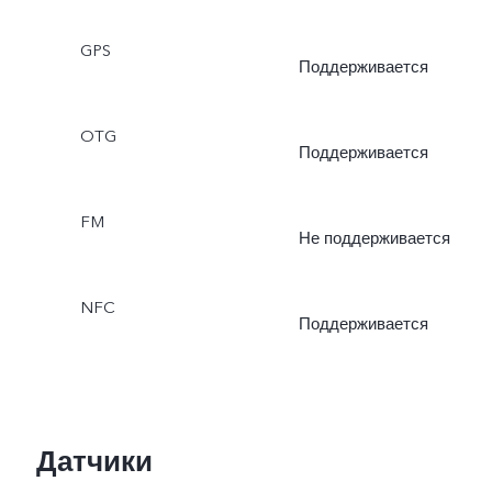
Режим Pro,
GPS
Моментальный снимок,
Поддерживается
Еда, Подводная съемка,
OTG
Поддерживается
Двойной обзор
FM
Не поддерживается
NFC
Поддерживается
Датчики