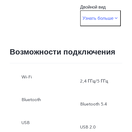
Двойной вид
Узнать больше
Основная камера: Фото,
Портрет, Ночь, Видео,
Микрофильм, Высокое
Возможности подключения
разрешение, Панорама,
Wi-Fi
Документ Ultra HD,
2,4 ГГц/5 ГГц
Замедленная съемка,
Bluetooth
Bluetooth 5.4
Интервальная съемка,
Суперлуние, Астрофото,
USB
USB 2.0