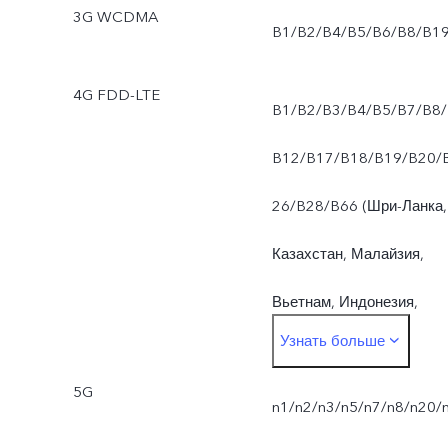
3G WCDMA
B1/B2/B4/B5/B6/B8/B1
4G FDD-LTE
B1/B2/B3/B4/B5/B7/B8/
B12/B17/B18/B19/B20/
26/B28/B66 (Шри-Ланка,
Казахстан, Малайзия,
Вьетнам, Индонезия,
Узнать больше
Бангладеш, Сингапур,
5G
Камбоджа, Филиппины,
n1/n2/n3/n5/n7/n8/n20/
Алжир, Узбекистан, PSA,