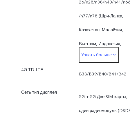
26/n28/n38/n40/n41/n6
Марокко, Таиланд,
/n77/n78 (Шри-Ланка,
Мьянма, Пакистан,
Казахстан, Малайзия,
Тайвань)
Вьетнам, Индонезия,
Узнать больше
Бангладеш, Сингапур,
4G TD-LTE
Камбоджа, Филиппины,
B38/B39/B40/B41/B42
Алжир, Узбекистан, PSA,
Сеть тип дисплея
5G + 5G Две SIM-карты,
Марокко, Таиланд,
один радиомодуль (DSDS
Мьянма, Пакистан,
Тайвань)