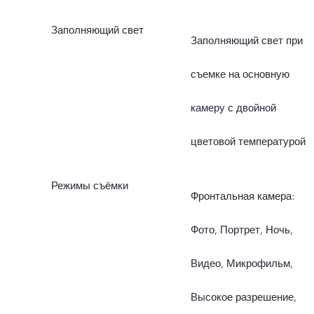
f/2.65, угол обзора 33,1°
Мп)
Заполняющий свет
Заполняющий свет при
объектив 4P
Задняя f/2.2
съемке на основную
Сверхширокоугольная
(сверхширокоугольная
камеру с двойной
камера ZEISS 8 Мп: f/2.2,
камера ZEISS 8 Мп)
цветовой температурой
угол обзора 120 ± 3°,
объектив 5P
Режимы съёмки
Фронтальная камера:
Фото, Портрет, Ночь,
Видео, Микрофильм,
Высокое разрешение,