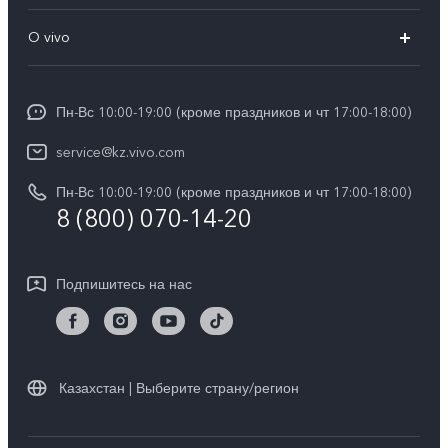
V40
FAQs
O vivo
V30 5G
Сервисные центры
Общая информация
V30e 5G
Funtouch OS
Пн-Вс 10:00-19:00 (кроме праздников и чт 17:00-18:00)
Пресс-центр
Y100
IMEI аутентификация
service@kz.vivo.com
Карьера в vivo
Y28
Обновление системы
Пн-Вс 10:00-19:00 (кроме праздников и чт 17:00-18:00)
Юридическая информация
Y18
8 (800) 070-14-20
Запрос хода ремонта
О нас
Y17s
Инструкции по гарантии vivo
Центр конфиденциальности vivo
Подпишитесь на нас
Y36
Стабильность
TWS 3e
Все модели
Казахстан | Выберите страну/регион