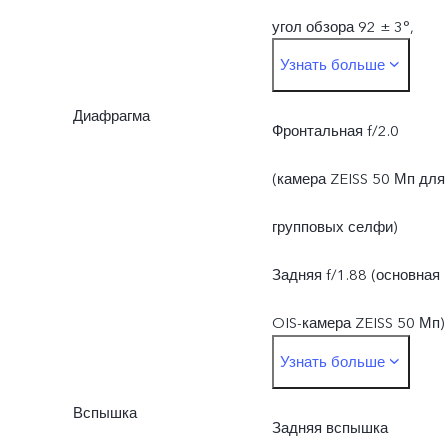
угол обзора 92 ± 3°,
Узнать больше
объектив 5P
Диафрагма
Задние:
Фронтальная f/2.0
Основная OIS-камера
(камера ZEISS 50 Мп для
ZEISS 50 Мп: OIS, f/1.88,
групповых селфи)
угол обзора 84 ± 3°,
Задняя f/1.88 (основная
объектив 6P
OIS-камера ZEISS 50 Мп)
Узнать больше
Камера ZEISS Super
Задняя f/2.65 (камера
Telephoto 50 Мп: OIS,
Вспышка
ZEISS Super Telephoto 50
Задняя вспышка