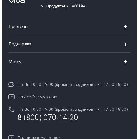
Продукты
V60 Lite
Продукты
X100
Поддержка
V40
FAQs
O vivo
V30 5G
Сервисные центры
Общая информация
V30e 5G
Funtouch OS
Пн-Вс 10:00-19:00 (кроме праздников и чт 17:00-18:00)
Пресс-центр
Y100
IMEI аутентификация
service@kz.vivo.com
Карьера в vivo
Y28
Обновление системы
Пн-Вс 10:00-19:00 (кроме праздников и чт 17:00-18:00)
Юридическая информация
Y18
8 (800) 070-14-20
Запрос хода ремонта
О нас
Y17s
Инструкции по гарантии vivo
Центр конфиденциальности vivo
Подпишитесь на нас