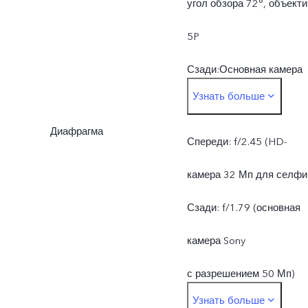
угол обзора 72°, объекти
5P
Сзади:Основная камера
Узнать больше
Sony с разрешением
Диафрагма
50 Мп: автофокусировка,
Спереди: f/2.45 (HD-
f/1.79, угол обзора 79°,
камера 32 Мп для селфи
объектив
Сзади: f/1.79 (основная
5PШирокоугольная
камера Sony
камера 8 Мп: f/2.2, угол
с разрешением 50 Мп)
Узнать больше
обзора 120°, объектив 5
Сзади: f/2.2