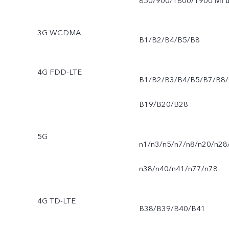
850/900/1800/1900 МГ
3G WCDMA
B1/B2/B4/B5/B8
4G FDD-LTE
B1/B2/B3/B4/B5/B7/B8/
B19/B20/B28
5G
n1/n3/n5/n7/n8/n20/n28
n38/n40/n41/n77/n78
4G TD-LTE
B38/B39/B40/B41