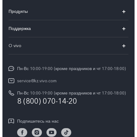
Продукты
X100
Поддержка
V40
FAQs
O vivo
V30 5G
Сервисные центры
Общая информация
V30e 5G
Funtouch OS
Пн-Вс 10:00-19:00 (кроме праздников и чт 17:00-18:00)
Пресс-центр
Y100
IMEI аутентификация
service@kz.vivo.com
Карьера в vivo
Y28
Обновление системы
Пн-Вс 10:00-19:00 (кроме праздников и чт 17:00-18:00)
Юридическая информация
Y18
8 (800) 070-14-20
Запрос хода ремонта
О нас
Y17s
Инструкции по гарантии vivo
Центр конфиденциальности vivo
Подпишитесь на нас
Y36
Стабильность
TWS 3e