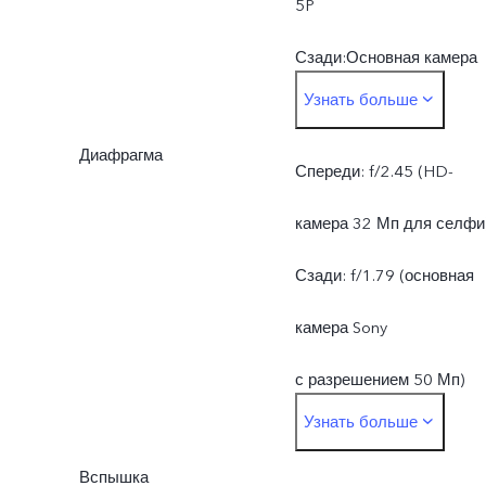
5P
Сзади:Основная камера
Узнать больше
Sony с разрешением
Диафрагма
50 Мп: автофокусировка,
Спереди: f/2.45 (HD-
f/1.79, угол обзора 79°,
камера 32 Мп для селфи
объектив
Сзади: f/1.79 (основная
5PШирокоугольная
камера Sony
камера 8 Мп: f/2.2, угол
с разрешением 50 Мп)
Узнать больше
обзора 120°, объектив 5
Сзади: f/2.2
Вспышка
(широкоугольная камера