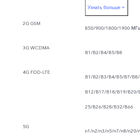
Узнать больше
поддерживает только
2G GSM
определенные
850/900/1800/1900 МГ
комбинации диапазонов
3G WCDMA
B1/B2/B4/B5/B8
частот и зависит от
развертывания
4G FDD-LTE
B1/B2/B3/B4/B5/B7/B8/
оператором технологий
B12/B17/B18/B19/B20/
SA и VoNR. Поддержка S
25/B26/B28/B32/B66
и VoNR может
5G
различаться в
n1/n2/n3/n5/n7/n8/n20/