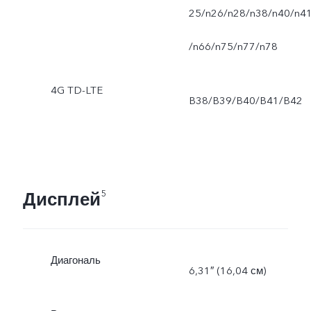
зависимости от
25/n26/n28/n38/n40/n4
возможностей сети и
/n66/n75/n77/n78
версии программного
4G TD-LTE
B38/B39/B40/B41/B42
обеспечения.
Дисплей
5
Диагональ
6,31″ (16,04 см)