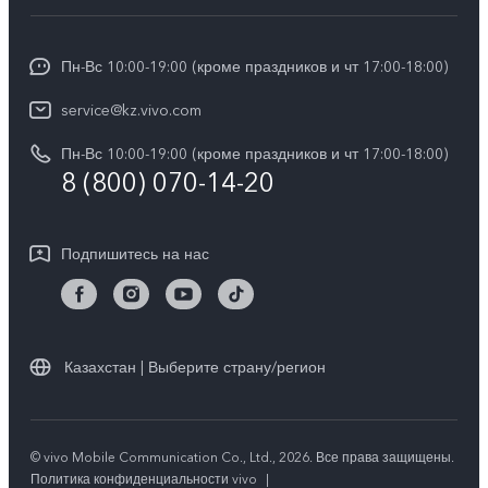
Сервисные центры
Общая информация
V30e 5G
Funtouch OS
Пн-Вс 10:00-19:00 (кроме праздников и чт 17:00-18:00)
Пресс-центр
Y100
IMEI аутентификация
service@kz.vivo.com
Карьера в vivo
Y28
Обновление системы
Пн-Вс 10:00-19:00 (кроме праздников и чт 17:00-18:00)
Юридическая информация
Y18
8 (800) 070-14-20
Запрос хода ремонта
О нас
Y17s
Инструкции по гарантии vivo
Центр конфиденциальности vivo
Подпишитесь на нас
Y36
Стабильность
TWS 3e
Все модели
Казахстан | Выберите страну/регион
© vivo Mobile Communication Co., Ltd., 2026. Все права защищены.
Политика конфиденциальности vivo
|