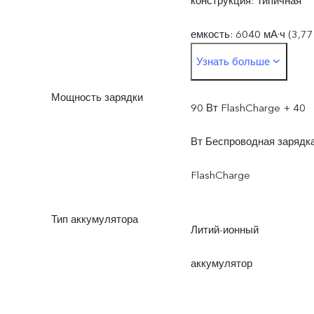
конструкция: Типичная
емкость: 6040 мА·ч (3,77
Узнать больше
В)Типичное
Мощность зарядки
энергопотребление: 22,7
90 Вт FlashCharge + 40
Вт·чНоминальная
Вт Беспроводная зарядк
мощность: 5925 мА·ч
FlashCharge
(3,77 В)Номинальное
Тип аккумулятора
Литий-ионный
энергопотребление: 22,3
аккумулятор
Вт·ч