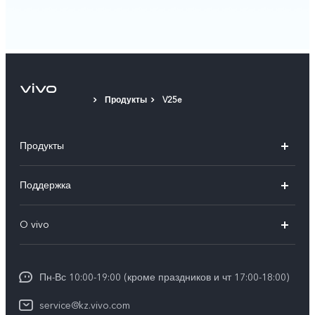
Продукты
V25e
Продукты
X100
Поддержка
V40
FAQs
O vivo
V30 5G
Сервисные центры
Общая информация
V30e 5G
Funtouch OS
Пн-Вс 10:00-19:00 (кроме праздников и чт 17:00-18:00)
Пресс-центр
Y100
IMEI аутентификация
service@kz.vivo.com
Карьера в vivo