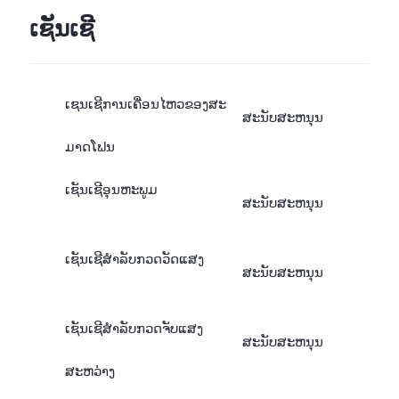
ເຊັນເຊີ
ເຊນເຊີການເຄື່ອນໄຫວຂອງສະ
ສະນັບສະຫນຸນ
ມາດໂຟນ
ເຊັນເຊີອຸນຫະພູມ
ສະນັບສະຫນຸນ
ເຊັນເຊີສຳລັບກວດວັດແສງ
ສະນັບສະຫນຸນ
ເຊັນເຊີສຳລັບກວດຈັບແສງ
ສະນັບສະຫນຸນ
ສະຫວ່າງ