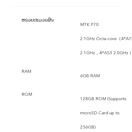
ຫນ່ວຍປະມວນຜົນ
MTK P70
2.1GHz Octa-core（4*A7
2.1GHz，4*A53 2.0GHz 
RAM
6GB RAM
ROM
128GB ROM (Supports
microSD Card up to
256GB)