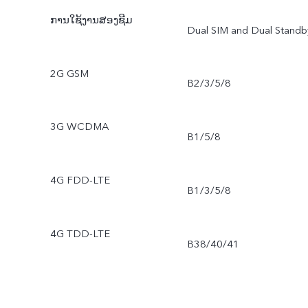
FRAMING, AI BODY
ການໃຊ້ງານສອງຊີມ
Dual SIM and Dual Standb
SHAPING, GENDER
2G GSM
DETECTION, PPT
B2/3/5/8
ກ້ອງຫນ້າ: TAKE PHOTO,
3G WCDMA
B1/5/8
HDR, FACE BEAUTY,
PANARAMA,LIVE PHOTO
4G FDD-LTE
B1/3/5/8
FILTERS, PALM CAPTURE
4G TDD-LTE
VOICE CONTROL,
B38/40/41
PORTRAIT BOKEH,
BOKEH MODE