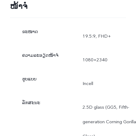
ໜ້າຈໍ
ຂະໜາດ
19.5:9, FHD+
ຄວາມລະອຽດໜ້າຈໍ
1080×2340
ຮູບແບບ
Incell
ລັກສະນະ
2.5D glass (GG5, Fifth-
generation Corning Gorilla