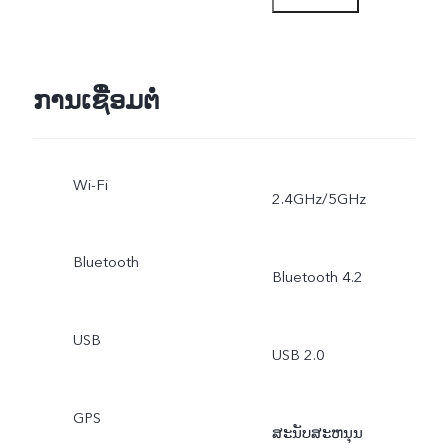
VOICE CONTROL,
BOKEH, AI BODY
ການເຊື່ອມຕໍ່
SHAPING, WIDE-ANGLE
Wi-Fi
PHOTO, AI SUPER WIDE-
2.4GHz/5GHz
ANGLE CAMERA,AI BOD
Bluetooth
Bluetooth 4.2
SHAPING, REAR
PORTRAIT LIGHTING
USB
USB 2.0
EFFECTS, AUTO SCENE,
GPS
LIVE PHOTO, TIME
ສະນັບສະຫນຸນ