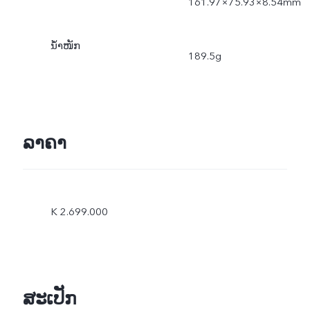
161.97×75.93×8.54mm
ນ້ຳໜັກ
189.5g
ລາຄາ
K 2.699.000
ສະເປັກ