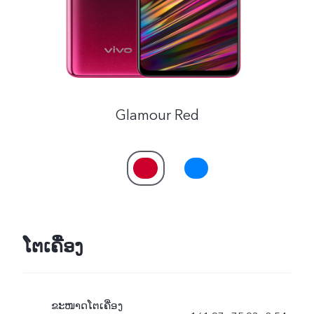
Glamour Red
ໂຕເຄື່ອງ
ຂະໜາດໂຕເຄື່ອງ