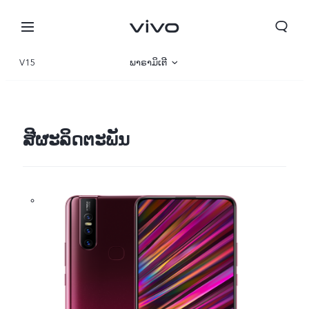
V15
ພາຣາມິເຕີ
ພາບລວມ
ສີຜະລິດຕະພັນ