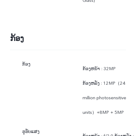
Glass)
ກ້ອງ
ກ້ອງ
ກ້ອງຫນ້າ : 32MP
ກ້ອງຫລັງ : 12MP（24
million photosensitive
units）+8MP + 5MP
ຮູຮັບແສງ
ກ້ອງຫນ້າ : f/2.0 ກ້ອງຫລັງ :