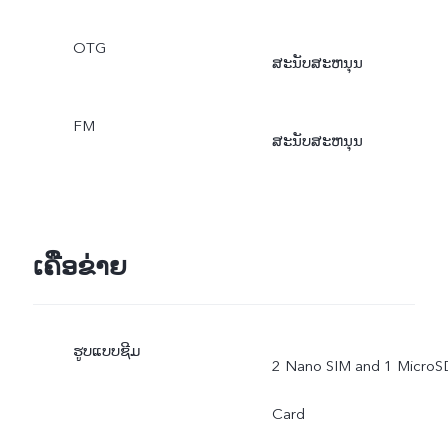
WATERMARK, MODEL
OTG
ສະນັບສະຫນຸນ
WATERMARK, AR
STICKERS, FACE BEAUTY
FM
ສະນັບສະຫນຸນ
FOR VIDEO RECORDING
AI FACE BEAUTY, AI
ເຄືອຂ່າຍ
SELFIE LIGHTING, AI
FILTERS, AI SCENE
ຮູບແບບຊີມ
RECOGNITION, FACE
2 Nano SIM and 1 MicroS
SHAPING, AI PORTRAIT
Card