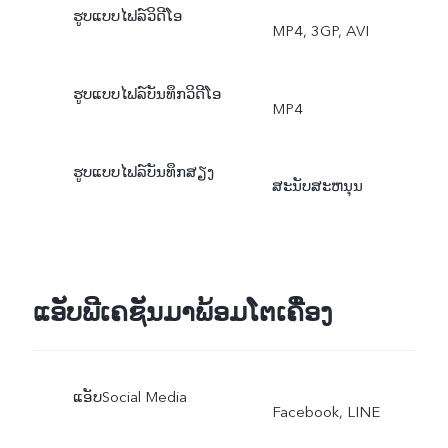
ຮູບແບບໄຟລ໌ວິດີໂອ
MP4, 3GP, AVI
ຮູບແບບໄຟລ໌ບັນທຶກວິດີໂອ
MP4
ຮູບແບບໄຟລ໌ບັນທຶກສຽງ
ສະນັບສະຫນຸນ
ແອັບພີເຄຊັນມາພ້ອມໂຕເຄື່ອງ
ແອັບSocial Media
Facebook, LINE