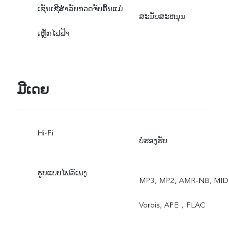
ເຊັນເຊີສຳລັບກວດຈັບຄື້ນແມ່
ສະນັບສະຫນຸນ
ເຫຼັກໄຟຟ້າ
ມີເດຍ
Hi-Fi
ບໍ່ຮອງຮັບ
ຮູບແບບໄຟລ໌ເພງ
MP3, MP2, AMR-NB, MIDI
Vorbis, APE，FLAC