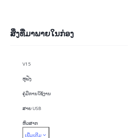
ສິ່ງທີ່ມາພາຍໃນກ່ອງ
V15
ຫູຟັງ
ຄູ່ມືການໃຊ້ງານ
ສາຍ USB
ຫົວສາກ
ເພີ່ມເຕີມ