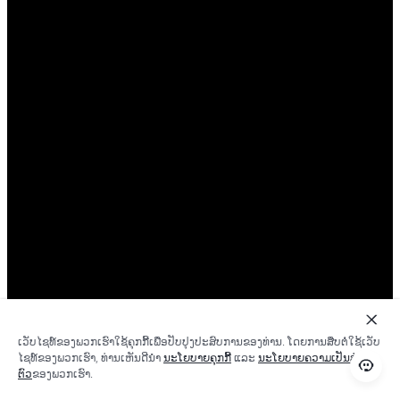
ເວັບ​ໄຊ​ທ໌​ຂອງ​ພວກ​ເຮົາ​ໃຊ້​ຄຸກ​ກີ້​ເພື່ອ​ປັບ​ປຸງ​ປະ​ສົບ​ການ​ຂອງ​ທ່ານ. ໂດຍ​ການ​ສືບ​ຕໍ່​ໃຊ້​ເວັບ​
ໄຊ​ທ໌​ຂອງ​ພວກ​ເຮົາ, ທ່ານ​ເຫັນ​ດີ​ນຳ
​ນະ​ໂຍ​ບາຍ​ຄຸກ​ກີ້
​ແລະ
ນະ​ໂຍ​ບາຍ​ຄວາມ​ເປັນ​ສ່ວນ​
ຕົວ
​ຂອງ​ພວກ​ເຮົາ.