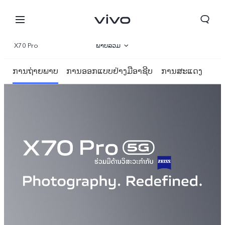
X70 Pro
ພາບລວມ
ແກເລີຣີ
ການຖ່າຍພາບ
ການອອກແບບຢ່າງມືອາຊີບ
ການສະແດງ
ພາຣາມິເຕີ