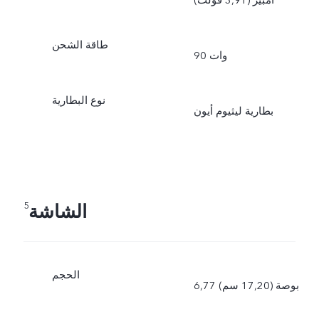
أمبير (3,91 فولت)
طاقة الشحن
90 وات
نوع البطارية
بطارية ليثيوم أيون
الشاشة
5
الحجم
6,77 بوصة (17,20 سم)