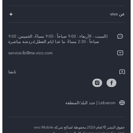
V29 Lite
الاسئلة الشائعة
عن vivo
Y27s
مركز خدمات
معلومات عن الشركة
Y18
Funtouch OS
(السبت - الأربعاء : 9:00 صباحاً - 9:00 مساءً، الخميس: 9:00
الأخبار
Y03
صباحاً - 2:30 مساءً. ما عدا ايام العطل)دردشة مباشرة
مصادقة IMEI
الإشعارات القانونية
كل الموديلات
service.lb@me.vivo.com
تحديثات النظام
نبذة عنا
تعلیمات الضمان
تابعنا
مركز الخصوصية لدى vivo
بيان الخصوصية بشأن خدمة العملاء
الاستدامة
Lebanon | حدد البلد/المنطقة
حقوق النشر © لعام 2026 محفوظة لصالح شركة vivo Mobile