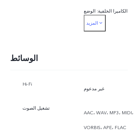
الكاميرا الخلفية: الوضع
المزيد
الليلي، البورتريه، الصورة،
الفيديو، الصورة الحية، الدقة
العالية، البانوراما،
الوسائط
المستندات، الحركة البطيئة،
Hi-Fi
التصوير الزمني، القمر
غير مدعوم
العملاق، التصوير الاحترافي،
تشغيل الصوت
AAC، ‏WAV، ‏MP3، ‏MIDI،
العرض المزدوج.
‏VORBIS، ‏APE، ‏FLAC