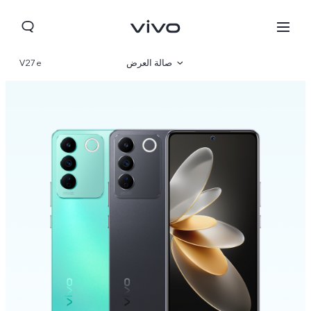
صالة العرض
V27e
نظرة عامة
مواصفات المنتج
Lebanon | حدد البلد/المنطقة