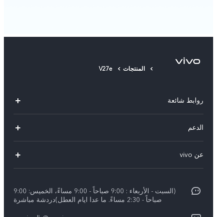
المنتجات
V27e
روابط شائعة
V30 Lite
الدعم
V29 Lite
الاسئلة الشائعة
عن vivo
Y27s
مركز خدمات
معلومات عن الشركة
Y18
Funtouch OS
(السبت - الأربعاء : 9:00 صباحاً - 9:00 مساءً، الخميس: 9:00
الأخبار
Y03
صباحاً - 2:30 مساءً. ما عدا ايام العطل)دردشة مباشرة
مصادقة IMEI
الإشعارات القانونية