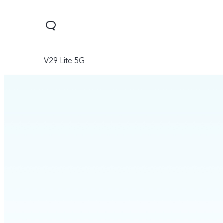
V29 Lite 5G
Y03
Y18