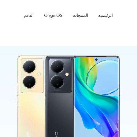
الرئيسية
المنتجات
OriginOS
الدعم
Y27s
Y04
جديد