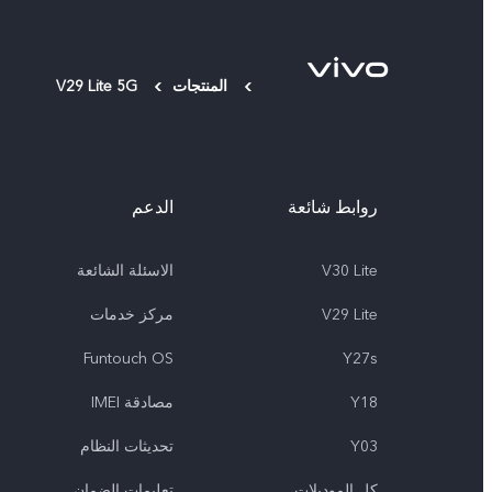
المنتجات
V29 Lite 5G
روابط شائعة
الدعم
V30 Lite
الاسئلة الشائعة
V29 Lite
مركز خدمات
Funtouch OS
Y27s
Y18
مصادقة IMEI
Y03
تحديثات النظام
كل الموديلات
تعلیمات الضمان