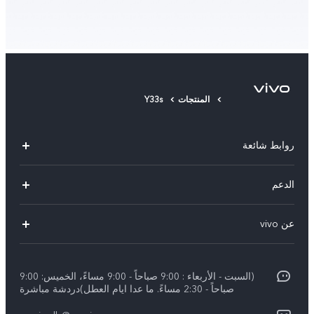
المنتجات
Y33s
روابط شائعة
V30 Lite
الدعم
V29 Lite
الاسئلة الشائعة
عن vivo
Y27s
مركز خدمات
معلومات عن الشركة
Y18
Funtouch OS
(السبت - الأربعاء : 9:00 صباحاً - 9:00 مساءً، الخميس: 9:00
الأخبار
Y03
صباحاً - 2:30 مساءً. ما عدا ايام العطل)دردشة مباشرة
مصادقة IMEI
الإشعارات القانونية