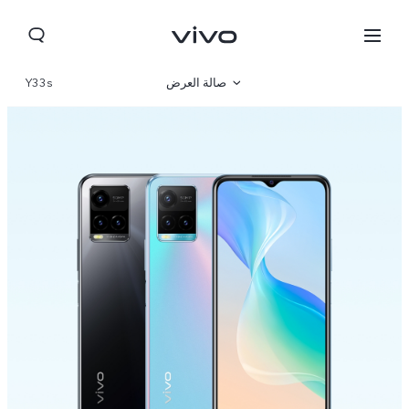
صالة العرض
Y33s
نظرة عامة
مواصفات المنتج
Lebanon | حدد البلد/المنطقة