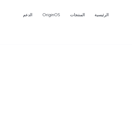
الرئيسية
المنتجات
OriginOS
الدعم
Y27s
Y04
جديد