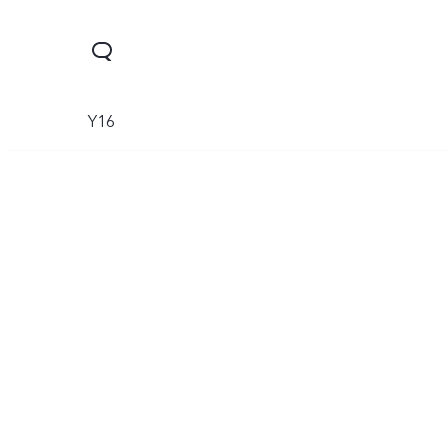
Y16
Y03
Y18