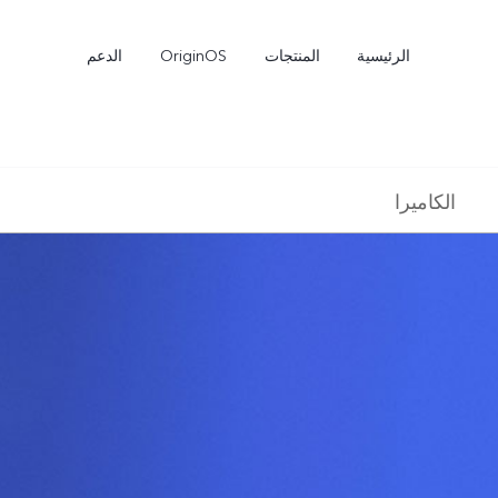
الرئيسية
المنتجات
OriginOS
الدعم
الكاميرا
Y27s
Y04
جديد