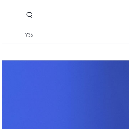
Y36
Y03
Y18