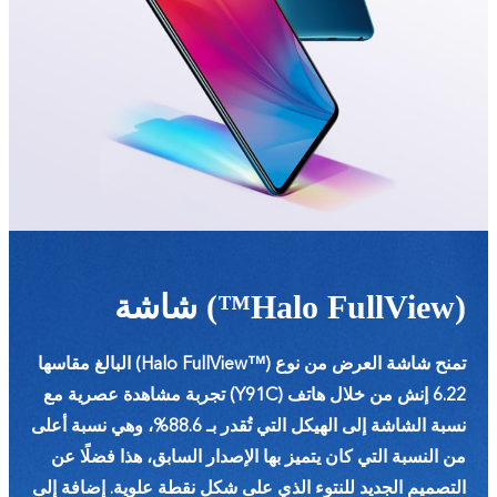
شاشة (™Halo FullView)
تمنح شاشة العرض من نوع (™Halo FullView) البالغ مقاسها
6.22 إنش من خلال هاتف (Y91C) تجربة مشاهدة عصرية مع
نسبة الشاشة إلى الهيكل التي تُقدر بـ 88.6%، وهي نسبة أعلى
من النسبة التي كان يتميز بها الإصدار السابق، هذا فضلًا عن
التصميم الجديد للنتوء الذي على شكل نقطة علوية. إضافة إلى