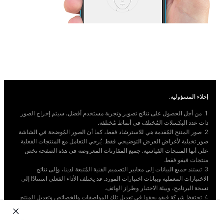
إخلاء المسؤولية:
1. من أجل الحصول على نتائج تصوير وتجربة مستخدم أفضل، سيتم إخراج الصور
ذات عدد البكسلات المُختلف في أنماط مُختلفة.
2. صور المنتج المُقدمة هي للاسترشاد فقط، كما أن الصور المُوضحة في الشاشة
صور تخيلية لأغراض العرض التوضيحي فقط. يُرجي التعامل مع المنتجات الفعلية
على أنها المنتجات القياسية. جميع المقارنات المعروضة في هذه الصفحة تخص
منتجات فيفو فقط.
3. تستند جميع البيانات إلى معايير التصميم الفنية المُتبعة لدينا، وإلى نتائج
الاختبارات المعملية وبيانات اختبارات المورد. قد يختلف الأداء الفعلي استنادًا إلى
نسخة البرنامج، وبيئة الاختبار وطراز الهاتف.
4. تحتفظ شركة فيفو بحقها في تعديل تلك المواصفات والخصائص وتعديل المنتج
الموصوف دون الحاجة إلى توجيه أي إخطارات مسبقة.
5. حجم الشاشة حسب القياس القطري 6.22 إنش في الزوايا المستطيلة و 6.02