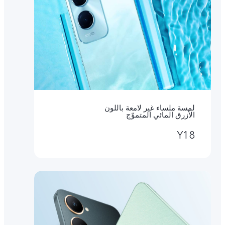
لمسة ملساء غير لامعة باللون
الأزرق المائي المتموّج
Y18