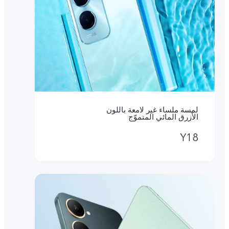
لمسة ملساء غير لامعة باللون
الأزرق المائي المتموّج
Y18