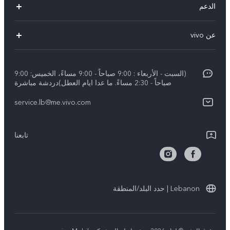
الدعم
V29 Lite
الاسئلة الشائعة
عن vivo
Y27s
مركز خدمات
معلومات عن الشركة
Y18
Funtouch OS
(السبت - الأربعاء : 9:00 صباحاً - 9:00 مساءً، الخميس: 9:00
الأخبار
Y03
صباحاً - 2:30 مساءً. ما عدا ايام العطل)دردشة مباشرة
مصادقة IMEI
الإشعارات القانونية
كل الموديلات
service.lb@me.vivo.com
تحديثات النظام
نبذة عنا
تعلیمات الضمان
تابعنا
مركز الخصوصية لدى vivo
بيان الخصوصية بشأن خدمة العملاء
الاستدامة
Lebanon | حدد البلد/المنطقة