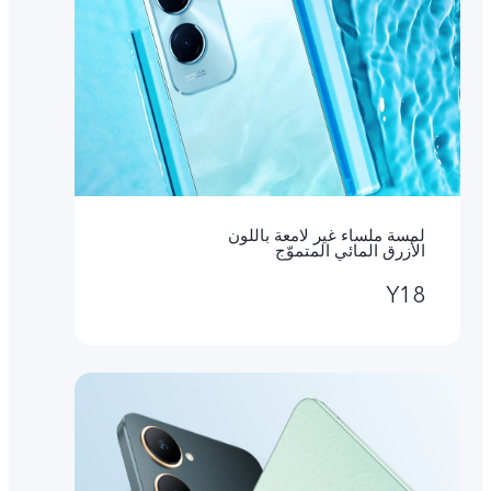
لمسة ملساء غير لامعة باللون
الأزرق المائي المتموّج
Y18