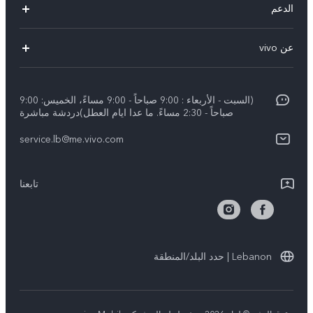
الدعم
V29 Lite
الاسئلة الشائعة
عن vivo
Y27s
مركز خدمات
معلومات عن الشركة
Y18
Funtouch OS
(السبت - الأربعاء : 9:00 صباحاً - 9:00 مساءً، الخميس: 9:00
الأخبار
Y03
صباحاً - 2:30 مساءً. ما عدا ايام العطل)دردشة مباشرة
مصادقة IMEI
الإشعارات القانونية
كل الموديلات
service.lb@me.vivo.com
تحديثات النظام
نبذة عنا
تعلیمات الضمان
تابعنا
مركز الخصوصية لدى vivo
بيان الخصوصية بشأن خدمة العملاء
الاستدامة
Lebanon | حدد البلد/المنطقة