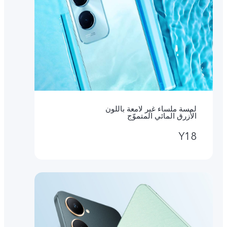
لمسة ملساء غير لامعة باللون
الأزرق المائي المتموّج
Y18