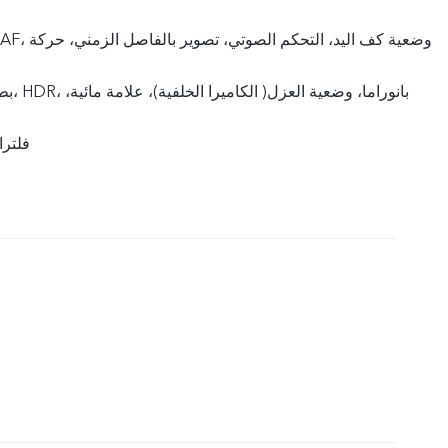
بطيئة، ص
تجميل الوجه AI،