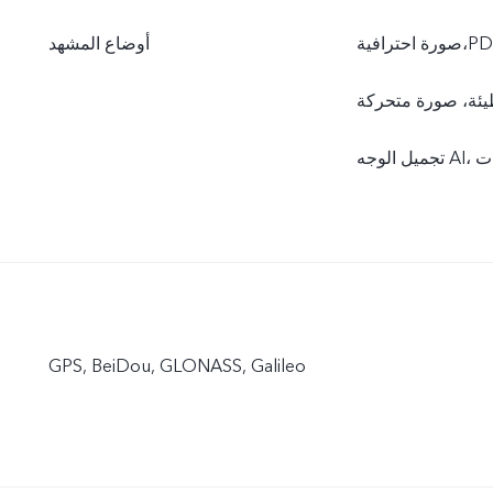
صورة احترافية،PDAF، وضعية كف اليد، التحكم الصوتي، تصوير بالفاصل الزمني، حركة
أوضاع المشهد
ورة متحركة، HDR، بانوراما، وضعية العزل( الكاميرا الخلفية)، علامة مائية،
 فلترات
GPS, BeiDou, GLONASS, Galileo