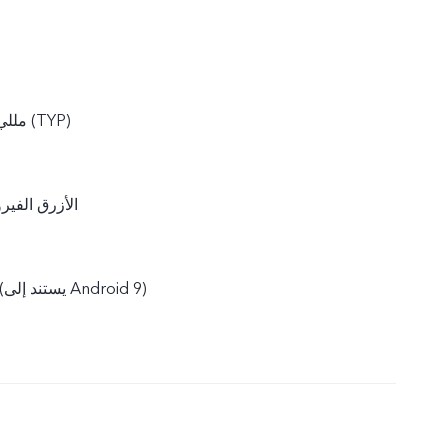
5000 مللي أمبير/ساعة (TYP)
الأزرق الفير
Funtouch OS 9.1 (يستند إلى Android 9)