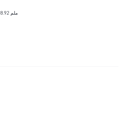
159.43 × 76.77 × 8.92 ملم