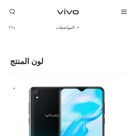
المواصفات
Y1s
نظرة عامة
لون المنتج
Morocco(AR) | حدد البلد/المنطقة