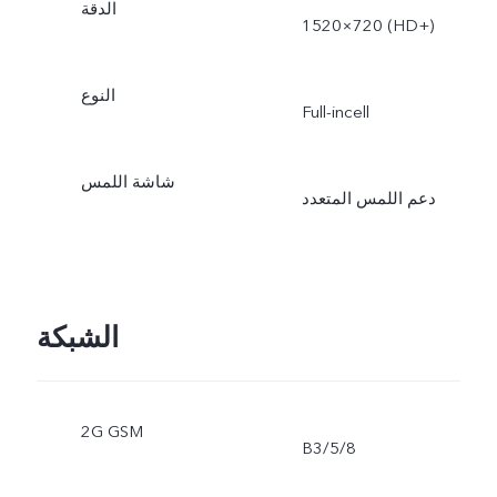
الدقة
1520×720 (HD+‎)
النوع
Full-incell
شاشة اللمس
دعم اللمس المتعدد
الشبكة
2G GSM
B3/5/8