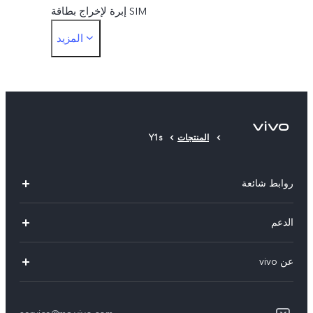
إبرة لإخراج بطاقة SIM
المزيد
جراب واقٍ
واقٍ للشاشة
المنتجات
Y1s
روابط شائعة
Y05
الدعم
Y31d
أسئلة تهمك
عن vivo
V70 FE
مركز الخدمة
معلومات عن الشركة
V60 Lite
Funtouch OS