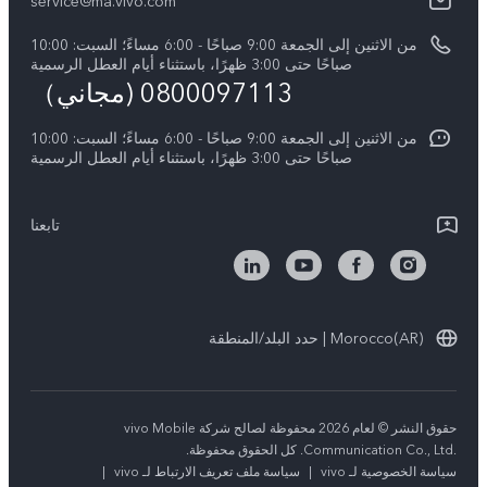
service@ma.vivo.com
الأخبار
V40
مصادقة IMEI
من الاثنين إلى الجمعة 9:00 صباحًا - 6:00 مساءً؛ السبت: 10:00
الإشعارات القانونية
Y29
صباحًا حتى 3:00 ظهرًا، باستثناء أيام العطل الرسمية
اسعار قطع الغيار
0800097113 (مجاني）
نبذة عنا
Y21d
تحديثات النظام
من الاثنين إلى الجمعة 9:00 صباحًا - 6:00 مساءً؛ السبت: 10:00
الاستدامة
Y04
صباحًا حتى 3:00 ظهرًا، باستثناء أيام العطل الرسمية
توجيهات بشأن ضمان vivo
مركز الخصوصية لدى vivo
كل الموديلات
بيان الخصوصية بشأن خدمة العملاء
تابعنا
Morocco(AR) | حدد البلد/المنطقة
حقوق النشر © لعام 2026 محفوظة لصالح شركة vivo Mobile
Communication Co., Ltd.‎. كل الحقوق محفوظة.
سياسة الخصوصية لـ vivo
|
سياسة ملف تعريف الارتباط لـ vivo
|