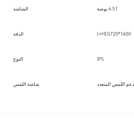
الشاشة
‫1600*720(HD‏+‎)
الدقة
IPS
النوع
عم اللمس المتعدد
شاشة اللمس