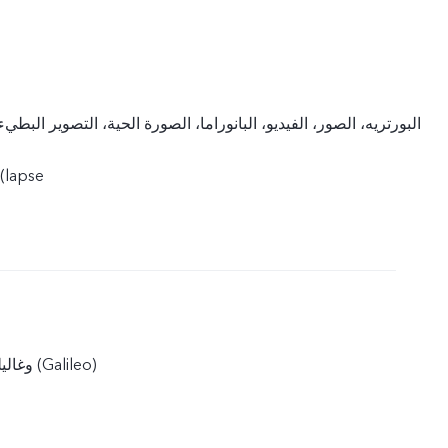
lapse)، التصوير الاحترافي
جي بي إس (GPS)، بايدو (BeiDou)، وغلوناس (GLONASS)، وغاليليو (Galileo)