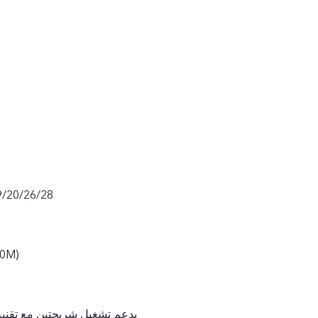
9/20/26/28
20M)
يدعم تشغيل شريحتين مع تقنية 