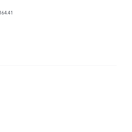
‫164.41×76.32×8.41 مل