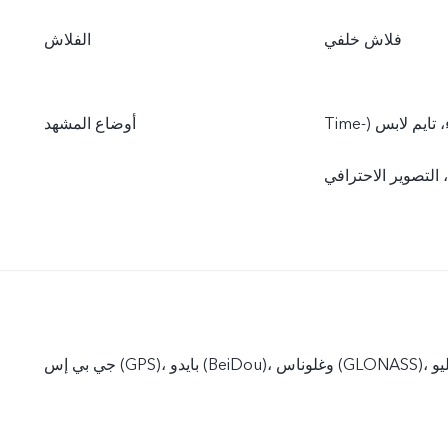
فلاش خلفي
الفلاش
‫البورتريه، الصور، الفيديو، البانوراما، الصورة الحية، التصوير البطيء، تايم لابس (Time-
أوضاع المشهد