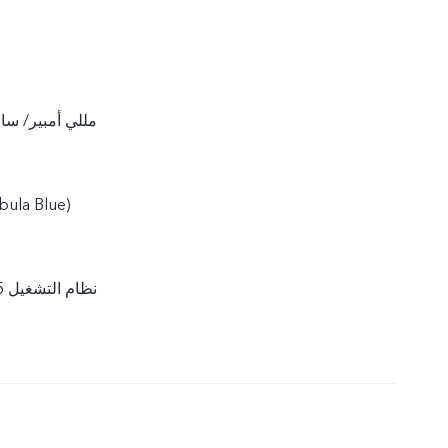
5000 مللي أمبير/ 
‫نظام التشغيل Funtouch OS 10.5