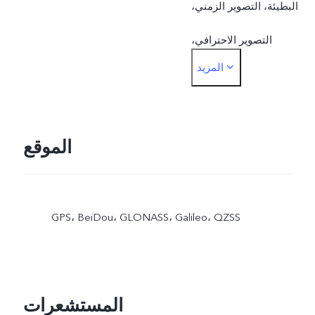
البطيئة، التصوير الزمني،
التصوير الاحترافي،
المزيد
لمستندات، التعرض المزدوج
الموقع
GPS، BeiDou، GLONASS، Galileo، QZSS
المستشعرات