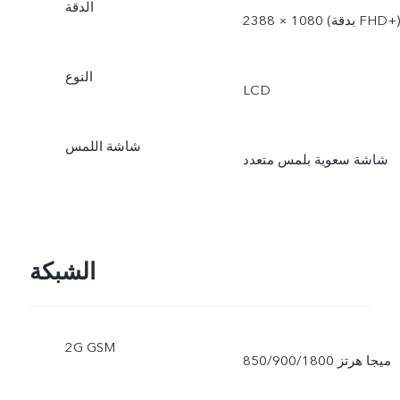
الدقة
2388 × 1080 (بدقة FHD+‎)
النوع
LCD
شاشة اللمس
شاشة سعوية بلمس متعدد
الشبكة
2G GSM
850/900/1800 ميجا هرتز