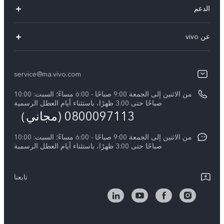
الدعم
Y31d
أسئلة تهمك
عن vivo
V70 FE
مركز الخدمة
معلومات عن الشركة
V60 Lite
Funtouch OS
service@ma.vivo.com
الأخبار
V40
مصادقة IMEI
من الاثنين إلى الجمعة 9:00 صباحًا - 6:00 مساءً؛ السبت: 10:00
الإشعارات القانونية
Y29
صباحًا حتى 3:00 ظهرًا، باستثناء أيام العطل الرسمية
اسعار قطع الغيار
0800097113 (مجاني）
نبذة عنا
Y21d
تحديثات النظام
من الاثنين إلى الجمعة 9:00 صباحًا - 6:00 مساءً؛ السبت: 10:00
الاستدامة
Y04
صباحًا حتى 3:00 ظهرًا، باستثناء أيام العطل الرسمية
توجيهات بشأن ضمان vivo
مركز الخصوصية لدى vivo
كل الموديلات
بيان الخصوصية بشأن خدمة العملاء
تابعنا