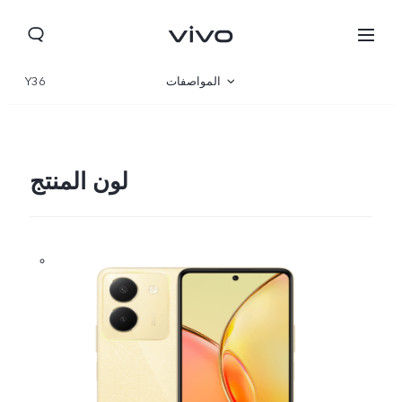
المواصفات
Y36
نظرة عامة
المعرض
لون المنتج
Morocco(AR) | حدد البلد/المنطقة