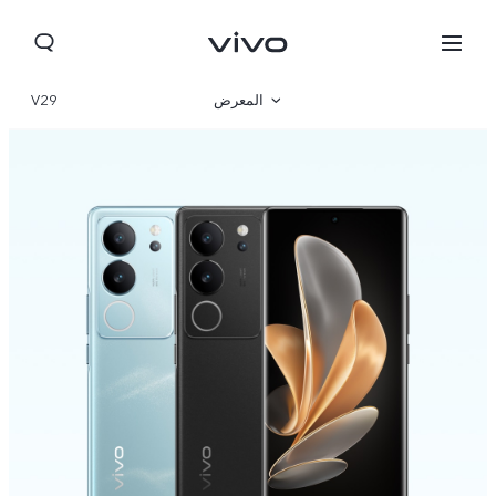
المعرض
V29
نظرة عامة
المواصفات
Morocco(AR) | حدد البلد/المنطقة