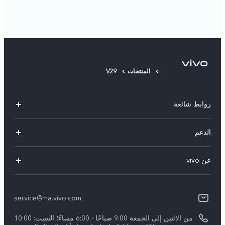
المنتجات
V29
روابط شائعة
Y05
الدعم
Y31d
أسئلة تهمك
عن vivo
V70 FE
مركز الخدمة
معلومات عن الشركة
V60 Lite
Funtouch OS
service@ma.vivo.com
الأخبار
V40
مصادقة IMEI
من الاثنين إلى الجمعة 9:00 صباحًا - 6:00 مساءً؛ السبت: 10:00
الإشعارات القانونية